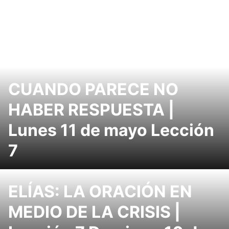
CUANDO PARECE NO
HABER RESPUESTA |
Lunes 11 de mayo Lección
7
ELÍAS: LA ORACIÓN EN
MEDIO DE LA CRISIS |