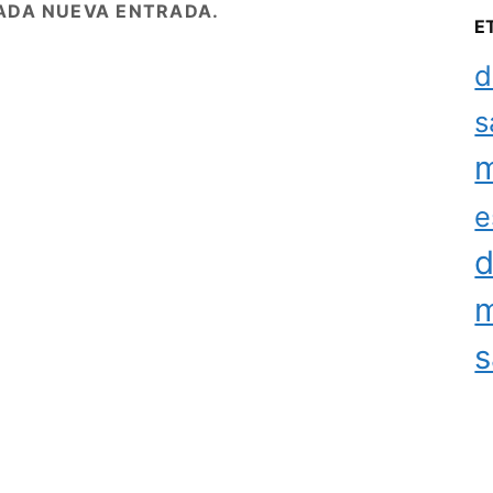
ADA NUEVA ENTRADA.
E
d
s
m
e
d
m
s