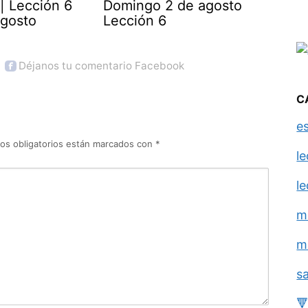
| Lección 6
Domingo 2 de agosto
agosto
Lección 6
Déjanos tu comentario Facebook
C
e
os obligatorios están marcados con
*
l
l
m
m
s
