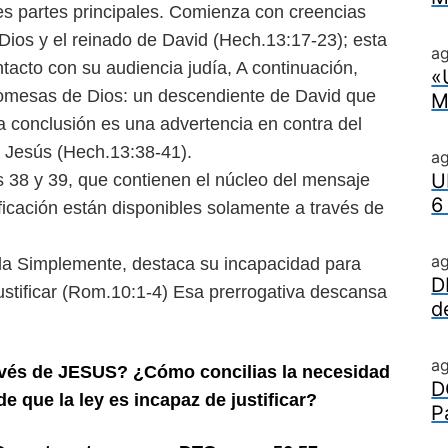
res partes principales. Comienza con creencias
 Dios y el reinado de David (Hech.13:17-23); esta
ag
tacto con su audiencia judía, A continuación,
«
romesas de Dios: un descendiente de David que
M
La conclusión es una advertencia en contra del
e Jesús (Hech.13:38-41).
a
U
s 38 y 39, que contienen el núcleo del mensaje
6
tificación están disponibles solamente a través de
a
da Simplemente, destaca su incapacidad para
D
justificar (Rom.10:1-4) Esa prerrogativa descansa
d
a
ravés de JESUS? ¿Cómo concilias la necesidad
D
e que la ley es incapaz de justificar?
P