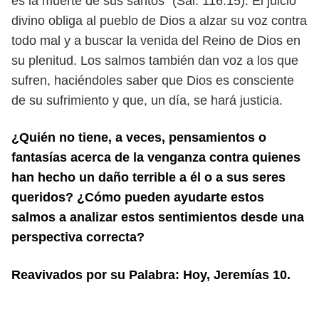
es la muerte de sus santos”
(Sal. 116:15). El juicio
divino obliga al pueblo de Dios a alzar su voz contra
todo
mal y a buscar la venida del Reino de Dios en
su plenitud. Los salmos también
dan voz a los que
sufren, haciéndoles saber que Dios es consciente
de su sufri
miento y que, un día, se hará justicia.
¿Quién no tiene, a veces, pensamientos o
fantasías acerca de la venganza contra
quienes
han hecho un daño terrible a él o a sus seres
queridos? ¿Cómo pue
den ayudarte estos
salmos a analizar estos sentimientos desde una
perspectiva
correcta?
Reavivados por su Palabra: Hoy,
Jeremías
10.