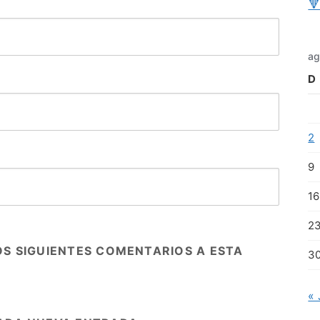

ag
D
2
9
16
2
OS SIGUIENTES COMENTARIOS A ESTA
3
« 