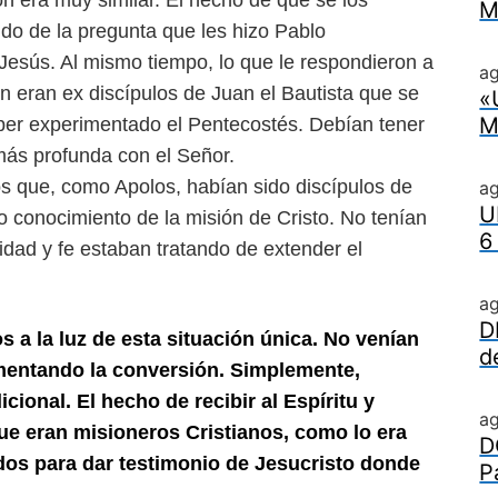
ón era muy similar. El hecho de que se los
M
ido de la pregunta que les hizo Pablo
Jesús. Al mismo tiempo, lo que le respondieron a
ag
n eran ex discípulos de Juan el Bautista que se
«
M
ber experimentado el Pentecostés. Debían tener
más profunda con el Señor.
s que, como Apolos, habían sido discípulos de
a
U
to conocimiento de la misión de Cristo. No tenían
6
idad y fe estaban tratando de extender el
a
D
 a la luz de esta situación única. No venían
d
imentando la conversión. Simplemente,
cional. El hecho de recibir al Espíritu y
a
ue eran misioneros Cristianos, como lo era
D
os para dar testimonio de Jesucristo donde
P