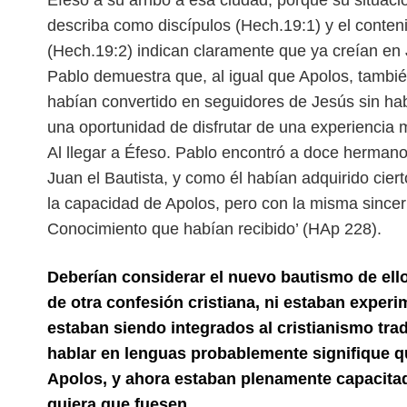
Éfeso a su arribo a esa ciudad, porque su situaci
describa como discípulos (Hech.19:1) y el conten
(Hech.19:2) indican claramente que ya creían en 
Pablo demuestra que, al igual que Apolos, tambié
habían convertido en seguidores de Jesús sin ha
una oportunidad de disfrutar de una experiencia 
Al llegar a Éfeso. Pablo encontró a doce hermano
Juan el Bautista, y como él habían adquirido cier
la capacidad de Apolos, pero con la misma sincer
Conocimiento que habían recibido’ (HAp 228).
Deberían considerar el nuevo bautismo de ellos
de otra confesión cristiana, ni estaban exper
estaban siendo integrados al cristianismo tradi
hablar en lenguas probablemente signifique q
Apolos, y ahora estaban plenamente capacitad
quiera que fuesen.