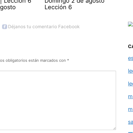
| Lección 6
Domingo 2 de agosto
agosto
Lección 6
Déjanos tu comentario Facebook
C
e
os obligatorios están marcados con
*
l
l
m
m
s