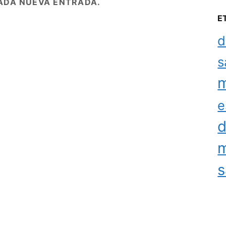
ADA NUEVA ENTRADA.
E
d
s
m
e
d
m
s