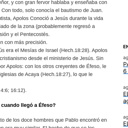
Señor, y con gran fervor hablaba y enseñaba con
 Con todo, solo conocía el bautismo de Juan.
ista, Apolos Conoció a Jesús durante la vida
ciado de la zona (probablemente regresó a
sión y el Pentecostés.
ron con más precisión.
E
s era el Mesías de Israel (Hech.18:28). Apolos
ag
cristianismo desde el ministerio de Jesús. Sin
P
or Apolos: con los otros creyentes de Éfeso, le
6
iglesias de Acaya (Hech.18:27), lo que le
ag
 4:6; 16:12).
E
a
o cuando llegó a Éfeso?
a
lato de los doce hombres que Pablo encontró en
E