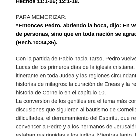
Hechos 11:1-26; 12:1-18.
PARA MEMORIZAR:
“Entonces Pedro, abriendo la boca, dijo: En
de personas, sino que en toda nación se agrad
(Hech.10:34,35).
Con la partida de Pablo hacia Tarso, Pedro vuelve
Lucas de los primeros días de la iglesia cristiana
itinerante en toda Judea y las regiones circundant
historias de milagros: la curación de Eneas y la r
historia de Cornelio en el capítulo 10.
La conversión de los gentiles era el tema más con
discusiones que siguieron al bautismo de Cornel
dificultades, el derramamiento del Espíritu, que
convencer a Pedro y a los hermanos de Jerusalén
estaban restringidas a los judíos. Mientras tanto