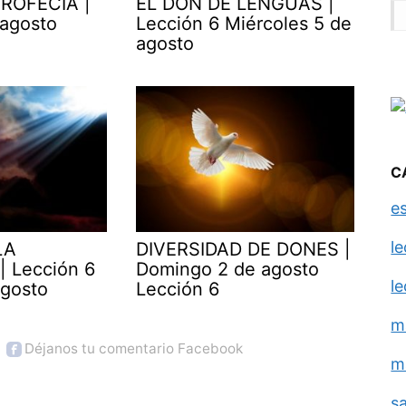
ROFECÍA |
EL DON DE LENGUAS |
 agosto
Lección 6 Miércoles 5 de
agosto
C
e
l
LA
DIVERSIDAD DE DONES |
| Lección 6
Domingo 2 de agosto
l
agosto
Lección 6
m
Déjanos tu comentario Facebook
m
s