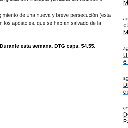
M
rgimiento de una nueva y breve persecución (esta
ag
n los apóstoles, que se habían salvado de la
«
M
-Durante esta semana. DTG caps. 54.55.
a
U
6
a
D
d
a
D
P