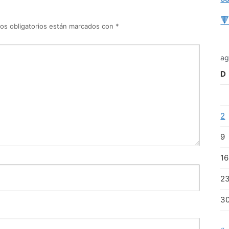

os obligatorios están marcados con
*
ag
D
2
9
16
2
3