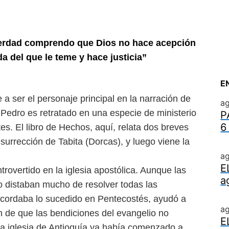
 verdad comprendo que Dios no hace acepción
a del que le teme y hace justicia”
E
 a ser el personaje principal en la narración de
ag
. Pedro es retratado en una especie de ministerio
P
6
es. El libro de Hechos, aquí, relata dos breves
esurrección de Tabita (Dorcas), y luego viene la
ag
E
trovertido en la iglesia
apostólica. Aunque las
a
io
distaban mucho de resolver todas las
 recordaba lo sucedido en Pentecostés, ayudó a
a
 de que las bendiciones del evangelio no
E
, la iglesia de Antioquía ya había comenzado a