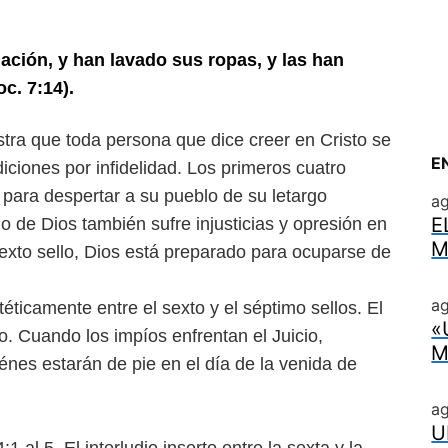
ulación, y han lavado sus ropas,
y las han
c. 7:14).
estra que toda persona
que dice creer en Cristo se
E
iciones por infidelidad. Los primeros cuatro
s para despertar a su pueblo de su letargo
a
E
eblo de Dios también sufre
injusticias y opresión en
M
exto sello, Dios está preparado para ocuparse de
ag
ntéticamente entre el
sexto y el séptimo sellos. El
«
to. Cuando los impíos enfrentan el Juicio,
M
énes estarán de pie en el día de la venida de
a
U