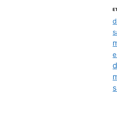
E
d
s
m
e
d
m
s