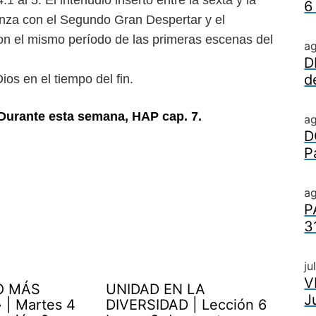
1 al 5. El interludio
inserto entre la sexta y la
6
enza
con el Segundo Gran Despertar y el
on el mismo período de las primeras escenas del
a
D
d
ios en el tiempo del fin.
 Durante esta semana, HAP cap. 7.
a
D
P
ag
P
3
ju
V
O MÁS
UNIDAD EN LA
J
| Martes 4
DIVERSIDAD | Lección 6