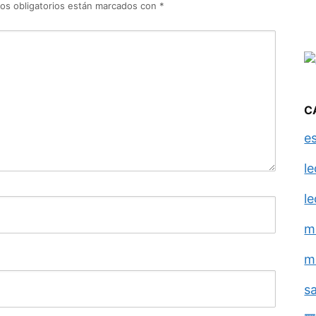
os obligatorios están marcados con
*
C
e
l
l
m
m
s