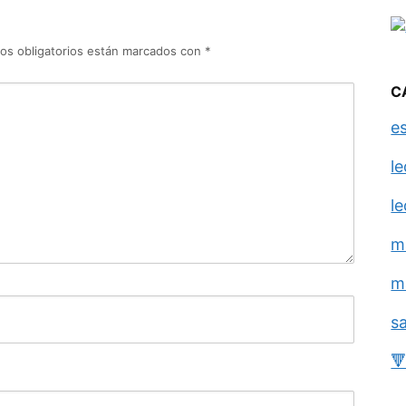
os obligatorios están marcados con
*
C
e
l
l
m
m
s
