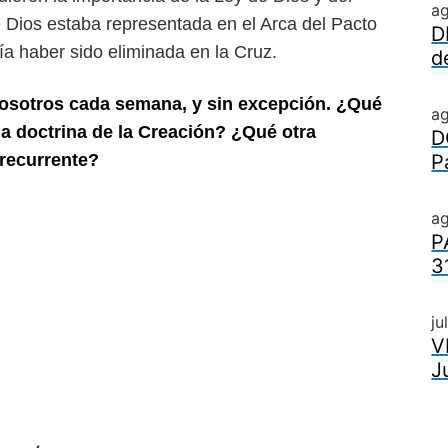
a
e Dios estaba representada en el
Arca del Pacto
D
ría haber sido
eliminada en la Cruz.
d
nosotros cada semana, y sin excep
ción. ¿Qué
a
a doctrina de la Crea
ción? ¿Qué otra
D
 recurrente?
P
ag
P
3
ju
V
J