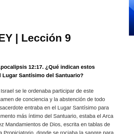
Y | Lección 9
Apocalipsis 12:17. ¿Qué indi
can estos
el Lugar Santísimo
del Santuario?
 Israel se le ordenaba par
ticipar de este
examen de con
ciencia y la abstención de todo
sacerdote entraba en el Lugar Santísimo para
timento más íntimo del Santuario, estaba el Arca
iez Mandamientos de Dios, escrita en tablas
de
a Propiciatorio, donde se
rociaba la sangre para