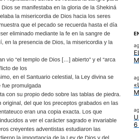
e Dios
se manifestaba en la gloria de la Shekiná
velaba la misericordia de Dios hacia los seres
 muestra que el pecado se recuerda hasta el día
 ser eliminado mediante la fe en la
sangre de
E
lí, en la presencia de
Dios, la misericordia y la
a
E
uan vio “el templo de Dios
[…] abierto” y el “arca
M
icto de los
mo, en el Santuario celestial, la
Ley divina se
ag
«
e fue promulgada
M
rita con su propio dedo sobre
las tablas de piedra.
 original,
del que los preceptos grabados en las
a
entateuco eran una copia exacta. Los que
U
inducidos a ver el carácter sagrado e invariable
6
ros creyentes adventistas estudiaron las
dieron la importancia de la Ley de Dios y del