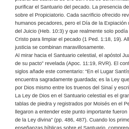
purificar el Santuario del pecado. La presencia d
sobre el Propiciatorio. Cada sacrificio
ofrecido re
humanos pecadores,
pero el Día de la Expiación
del
Juicio (Heb. 10:3) y que realmente solo podía
Cristo para limpiar el pecado (1 Ped. 1:18, 19). Al
justicia se combinan maravillosamente.
Al mirar hacia el Santuario celestial, el apóstol J
de su pacto” revelada (Apoc. 11:19, RVR). El confl
siglos añade este comentario: “En el Lugar Santísi
encuentra sagradamente guardada; es la Ley qu
por Dios mismo entre los truenos del Sinaí y esc
La Ley de Dios en el Santuario celestial es el gran
tablas de piedra y registrados por Moisés
en el P
llegaron a entender este punto
importante fueron 
de la Ley
divina” (pp. 486, 487).
Cuando los prime
enseñanzas bí
blicas sobre el Santuario, compren