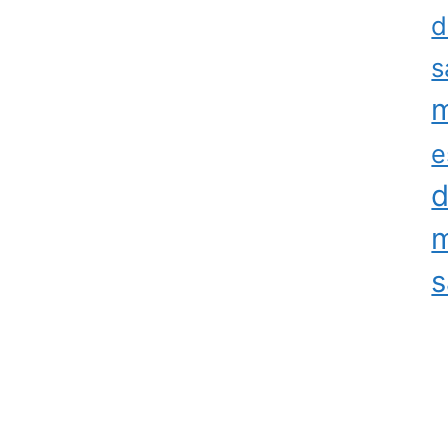
d
s
m
e
d
m
s