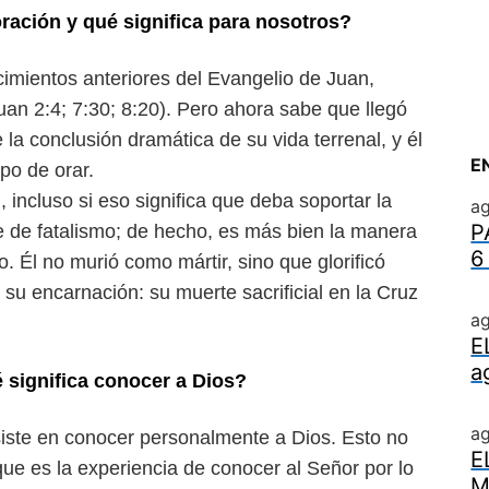
oración y qué significa para nosotros?
imientos anteriores del Evangelio de Juan,
uan 2:4; 7:30; 8:20). Pero ahora sabe que llegó
la conclusión dramática de su vida terrenal, y él
E
po de orar.
 incluso si eso significa que deba soportar la
ag
P
e de fatalismo; de hecho, es más bien la manera
6
o. Él no murió como mártir, sino que glorificó
 su encarnación: su muerte sacrificial en la Cruz
ag
E
a
 significa conocer a Dios?
a
siste en conocer personalmente a Dios. Esto no
E
que es la experiencia de conocer al Señor por lo
M