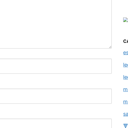
C
e
l
l
m
m
s
