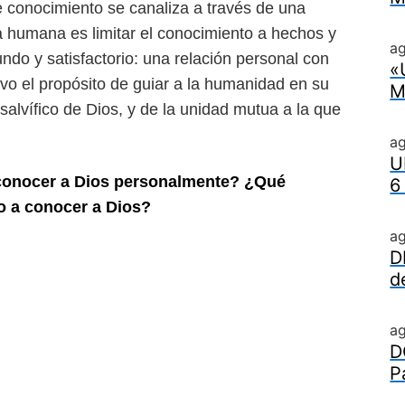
e conocimiento se canaliza a través de una
a humana es limitar el conocimiento a hechos y
ag
ndo y satisfactorio: una relación personal con
«
vo el propósito de guiar a la humanidad en su
M
alvífico de Dios, y de la unidad mutua a la que
a
U
y conocer a Dios personalmente? ¿Qué
6
o a conocer a Dios?
a
D
d
a
D
P