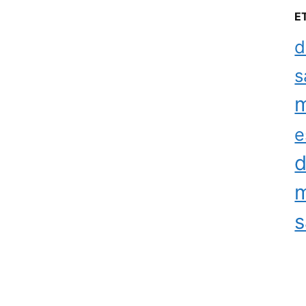
E
d
s
m
e
d
m
s