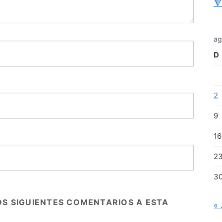

ag
D
2
9
16
2
3
OS SIGUIENTES COMENTARIOS A ESTA
« 