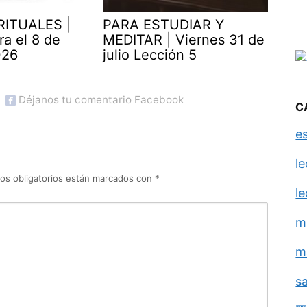
RITUALES |
PARA ESTUDIAR Y
ra el 8 de
MEDITAR | Viernes 31 de
026
julio Lección 5
Déjanos tu comentario Facebook
C
e
l
os obligatorios están marcados con
*
l
m
m
s