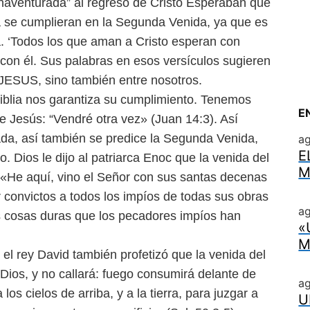
naventurada” al regreso de Cristo Esperaban que
ra se cumplieran en la Segunda Venida, ya que es
na. ‘Todos los que aman a Cristo esperan con
con él. Sus palabras en esos versículos sugieren
 JESUS, sino también entre nosotros.
iblia nos garantiza su cumplimiento. Tenemos
E
 Jesús: “Vendré otra vez» (Juan 14:3). Así
ada, así también se predice la Segunda Venida,
a
E
o. Dios le dijo al patriarca Enoc que la venida del
M
; «He aquí, vino el Señor con sus santas decenas
ar convictos a todos los impíos de todas sus obras
ag
s cosas duras que los pecadores impíos han
«
M
 el rey David también profetizó que la venida del
Dios, y no callará: fuego consumirá delante de
a
os cielos de arriba, y a la tierra, para juzgar a
U