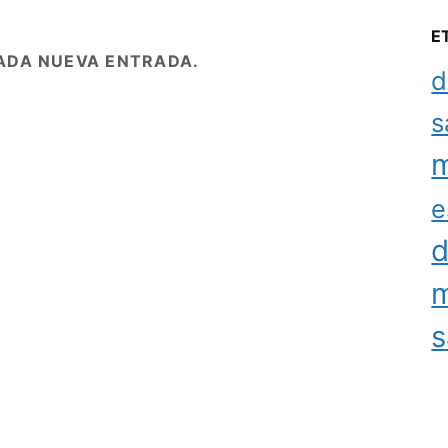
E
ADA NUEVA ENTRADA.
d
s
m
e
d
m
s