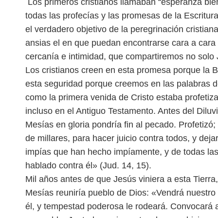
Los primeros cristianos llamaban “esperanza bie
todas las profecías y las promesas de la Escritu
el verdadero objetivo de la peregrinación cristia
ansias el en que puedan encontrarse cara a cara 
cercanía e intimidad, que compartiremos no solo
Los cristianos creen en esta promesa porque la B
esta seguridad porque creemos en las palabras de
como la primera venida de Cristo estaba profetiz
incluso en el Antiguo Testamento. Antes del Diluvi
Mesías en gloria pondría fin al pecado. Profetizó
de millares, para hacer juicio contra todos, y dej
impías que han hecho impíamente, y de todas la
hablado contra él» (Jud. 14, 15).
Mil años antes de que Jesús viniera a esta Tierra,
Mesías reuniría pueblo de Dios: «Vendrá nuestro 
él, y tempestad poderosa le rodeará. Convocará a l