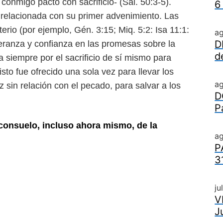
conmigo pacto con sacrificio- (Sal. 50:3-5).
6
relacionada con su primer advenimiento. Las
erio (por ejemplo, Gén. 3:15; Miq. 5:2: Isa 11:1:
a
D
eranza y confianza en las promesas sobre la
d
 siempre por el sacrificio de sí mismo para
sto fue ofrecido una sola vez para llevar los
a
in relación con el pecado, para salvar a los
D
P
onsuelo, incluso ahora mismo, de la
ag
P
3
ju
V
J