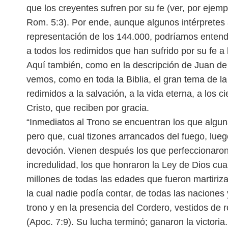
que los creyentes sufren por su fe (ver, por ejem
Rom. 5:3). Por ende, aunque algunos
intérpretes
representación
de los 144.000, podríamos entende
a todos los redimidos que han sufrido por su fe a l
Aquí también, como en la descripción de Juan de l
vemos, como en toda la Biblia, el gran tema de l
redimidos a la salvación, a la
vida eterna, a los c
Cristo, que
reciben por gracia.
“Inmediatos al Trono se encuentran los que algu
pero que, cual tizones arrancados del fuego, lue
devoción. Vienen después
los que perfeccionaron 
incredulidad, los que honraron la Ley de Dios cu
millones de todas las edades que fueron martiri
la cual nadie podía contar, de
todas las naciones 
trono y en la
presencia del Cordero, vestidos de 
(Apoc. 7:9). Su lucha terminó; ganaron la victoria