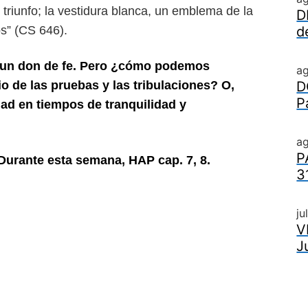
u
triunfo; la vestidura blanca, un emblema de la
D
os” (CS 646).
d
o, un don de fe. Pero ¿cómo podemos
a
o de las pruebas y las tribulaciones? O,
D
P
ad en tiempos de tranquilidad y
ag
P
Durante esta semana, HAP cap. 7, 8.
3
ju
V
J