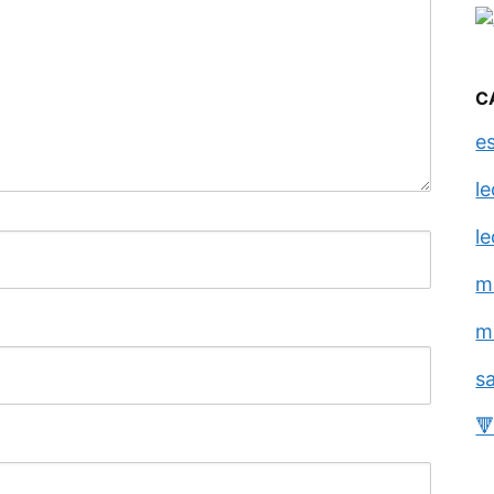
C
e
l
l
m
m
s
