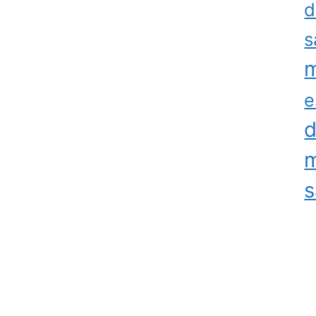
d
s
m
e
d
m
s