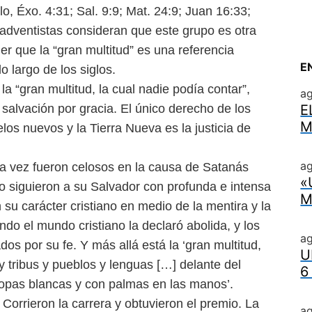
plo,
Éxo. 4:31; Sal. 9:9; Mat. 24:9; Juan 16:33;
 adventistas consideran que este grupo es otra
r que la “gran multitud” es una referencia
E
o largo de los siglos.
a “gran multitud, la
cual nadie podía contar”,
a
a
salvación por gracia. El único derecho de los
E
M
ielos nuevos y la Tierra Nueva es la justicia de
ag
na vez fueron celosos
en la causa de Satanás
«
go
siguieron a su Salvador con profunda e intensa
M
su carácter cristiano en medio de la mentira y la
ando el mundo cristiano la
declaró abolida, y los
a
zados
por su fe. Y más allá está la ‘gran multitud,
U
y tribus y pueblos y lenguas […] delante del
6
ropas blancas y con palmas en las manos’.
. Corrieron la carrera y
obtuvieron el premio. La
a