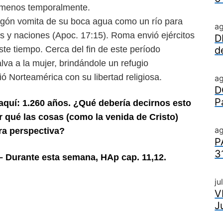
 menos temporalmente.
ragón vomita de su boca
agua como un río para
a
os
y naciones (Apoc. 17:15). Roma envió ejércitos
D
este tiempo. Cerca del fin de este período
d
alva a la mujer, brindándole un refugio
eció Norteamérica con su
libertad religiosa.
a
D
P
aquí: 1.260 años. ¿Qué debería decirnos
esto
r qué las cosas (como la venida de
Cristo)
ag
ra perspectiva?
P
3
– Durante esta semana, HAp cap. 11,12.
ju
V
J