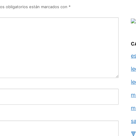
os obligatorios están marcados con
*
C
e
l
l
m
m
s
