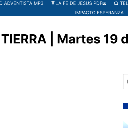
IO ADVENTISTA MP3
🔻LA FE DE JESUS PDF📖
📺 TE
IMPACTO ESPERANZA
IERRA | Martes 19 d