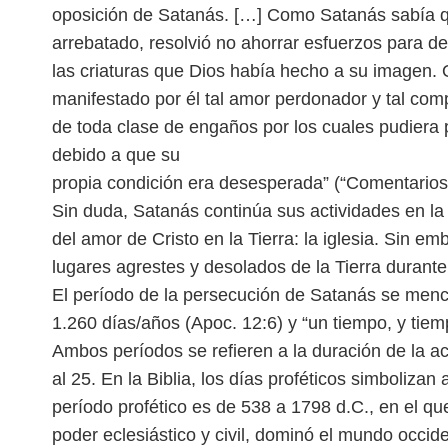
oposición de Satanás. […] Como
Satanás sabía q
arrebatado,
resolvió no ahorrar esfuerzos para d
las criaturas que Dios había hecho a su imagen
manifestado por él tal amor perdonador y tal com
de toda clase de engaños por los cuales
pudiera 
debido a que su
propia condición era desesperada” (“Comentarios
Sin duda, Satanás continúa sus actividades en la
del amor de Cristo en la Tierra: la iglesia. Sin em
lugares agrestes y desolados
de la Tierra durante
El período de la persecución de Satanás se menc
1.260 días/años (Apoc. 12:6) y “un tiempo, y tie
Ambos períodos se refieren a la duración
de la a
al 25. En la Biblia, los
días proféticos simbolizan 
período profético es de 538 a 1798 d.C., en el qu
poder eclesiástico y civil, dominó el mundo occid