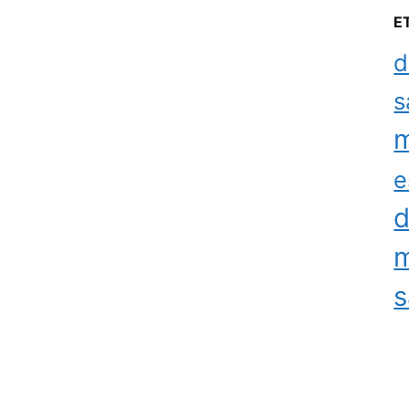
E
d
s
m
e
d
m
s