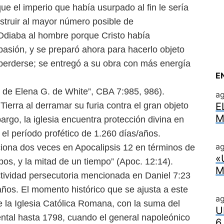
ue el imperio que había usurpado al fin le sería
estruir al mayor número posible de
. Odiaba al hombre porque
Cristo había
pasión, y se
preparó ahora para hacerlo objeto
perderse; se entregó a su obra con más energía
E
 de Elena G. de White”,
CBA 7:985, 986).
a
 Tierra al derramar su
furia contra el gran objeto
E
M
bargo, la iglesia encuentra protección divina en
 el período profético de 1.260 días/años.
ag
iona dos veces en Apocalipsis 12 en términos de
«
mpos, y
la mitad de un tiempo” (Apoc. 12:14).
M
ctividad persecutoria mencionada en Daniel 7:23
años. El momento histórico que se ajusta a este
a
e la Iglesia Católica Romana,
con la suma del
U
ental hasta
1798, cuando el general napoleónico
6