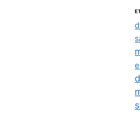
E
d
s
m
e
d
m
s