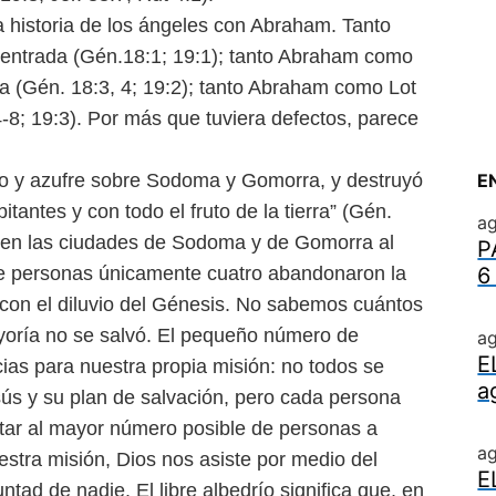
a historia de los ángeles con
Abraham. Tanto
entrada (Gén.
18:1; 19:1); tanto Abraham como
a (Gén. 18:3, 4; 19:2); tanto Abraham como Lot
4-8; 19:3). Por más que tuviera defectos, parece
ego y azufre sobre Sodoma y
Gomorra, y destruyó
E
abitantes
y con todo el fruto de la tierra” (Gén.
ag
 en las ciudades de Sodoma y de Go
morra al
P
 de personas únicamente
cuatro abandonaron la
6
 con el
diluvio del Génesis. No sabemos cuántos
yoría no se salvó.
El pequeño número de
ag
E
cias para nuestra propia misión: no todos se
a
ús y su plan de salvación, pero cada persona
itar al mayor número posible de personas a
a
estra misión, Dios nos asiste por
medio del
E
luntad de nadie. El
libre albedrío significa que, en