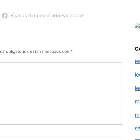
Déjanos tu comentario Facebook
C
os obligatorios están marcados con
*
e
l
l
m
m
s