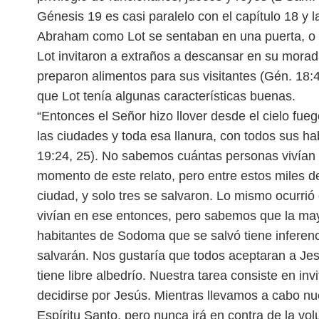
Génesis 19 es casi paralelo con el capítulo 18 y l
Abraham como Lot se sentaban en una puerta, o 
Lot invitaron a extraños a descansar en su mo
rad
preparon alimentos para sus
visitantes (Gén. 18:
que Lot tenía
algunas características buenas.
“Entonces el Señor hizo llover desde el cielo fu
las ciudades y toda esa llanura, con todos sus h
19:24, 25).
No sabemos cuántas personas vivían
momento de este relato, pero entre estos miles
ciudad, y solo tres se salvaron. Lo mismo ocurrió
vivían en ese entonces, pero sabemos
que la ma
habitantes de Sodoma que se salvó tiene inferen
salvarán. Nos gustaría que todos
aceptaran a Jes
tiene libre albedrío.
Nuestra tarea consiste en inv
deci
dirse por Jesús. Mientras llevamos a cabo nu
Espíritu Santo, pero nunca irá en contra de la vo