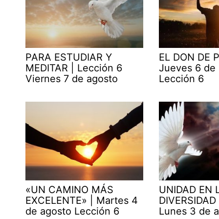
PARA ESTUDIAR Y
EL DON DE P
MEDITAR | Lección 6
Jueves 6 de
Viernes 7 de agosto
Lección 6
«UN CAMINO MÁS
UNIDAD EN 
EXCELENTE» | Martes 4
DIVERSIDAD 
de agosto Lección 6
Lunes 3 de 