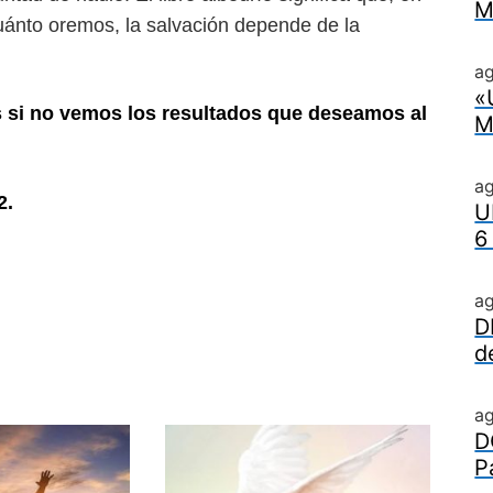
M
uánto oremos, la salvación depende de la
ag
«
si no vemos los resultados que
deseamos al
M
a
2.
U
6
a
D
d
a
D
P