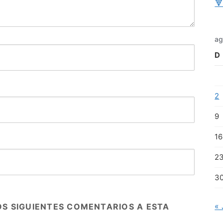

ag
D
2
9
16
2
3
« 
OS SIGUIENTES COMENTARIOS A ESTA