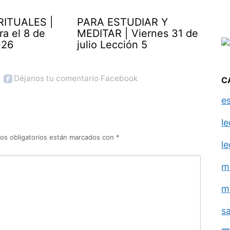
RITUALES |
PARA ESTUDIAR Y
ra el 8 de
MEDITAR | Viernes 31 de
026
julio Lección 5
Déjanos tu comentario Facebook
C
e
l
os obligatorios están marcados con
*
l
m
m
s