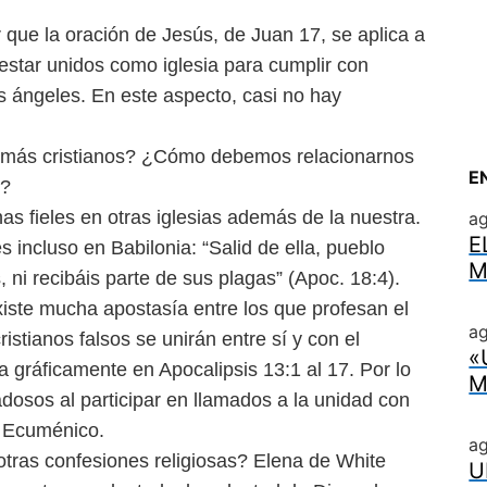
r que la oración de Jesús, de Juan 17, se aplica a
estar unidos como iglesia para cumplir con
s ángeles. En este aspecto, casi no hay
demás cristianos? ¿Cómo debemos relacionarnos
E
n?
s fieles en otras iglesias además de la nuestra.
a
E
s incluso en Babilonia: “Salid de ella, pueblo
M
 ni recibáis parte de sus plagas” (Apoc. 18:4).
xiste mucha apostasía entre los que profesan el
ag
istianos falsos se unirán entre sí y con el
«
 gráficamente en Apocalipsis 13:1 al 17. Por lo
M
dosos al participar en llamados a la unidad con
o Ecuménico.
a
tras confesiones religiosas? Elena de White
U