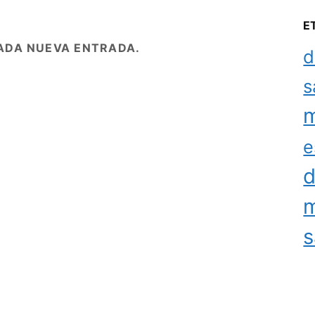
E
ADA NUEVA ENTRADA.
d
s
m
e
d
m
s