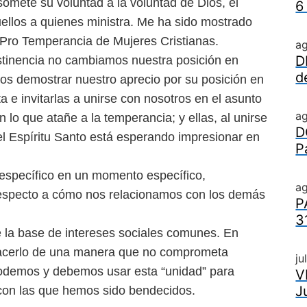
somete su voluntad a la voluntad de Dios, el
6
ellos a quienes ministra. Me ha sido mostrado
 Pro Temperancia de Mujeres Cristianas.
a
D
stinencia no cambiamos nuestra posición en
d
os demostrar nuestro aprecio por su posición en
ta e invitarlas a unirse con nosotros en el asunto
a
lo que atañe a la temperancia; y ellas, al unirse
D
l Espíritu Santo está esperando impresionar en
P
específico en un momento específico,
ag
respecto a cómo nos relacionamos con los demás
P
3
e la base de intereses sociales comunes. En
hacerlo de una manera que no comprometa
ju
 podemos y debemos usar esta “unidad” para
V
J
con las que hemos sido bendecidos.