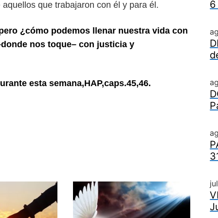
6
e aquellos que trabajaron con él y para él.
 pero
¿cómo podemos llenar nuestra vida con
a
D
 –donde nos toque– con justicia y
d
a
urante esta semana,HAP,caps.45,46.
D
P
ag
P
3
ju
V
J