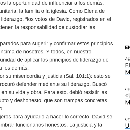
s la oportunidad de influenciar a los demás.
unitaria, la familia o la iglesia. Como Elena de
iderazgo, “los votos de David, registrados en el
ienen la responsabilidad de custodiar las
rados para sugerir y confirmar estos principios
E
encima de nosotros. Y todos, en nuestro
a
unidad de aplicar los principios de liderazgo de
E
a los demás.
M
r su misericordia y justicia (Sal. 101:1); esto se
procuró defender mediante su liderazgo. Buscó
ag
en su vida y obra. Para esto, debió resistir las
«
rupto y deshonesto, que son trampas concretas
M
o.
eros para ayudarlo a hacer lo correcto, David se
a
rar funcionarios honestos. La justicia y la
U