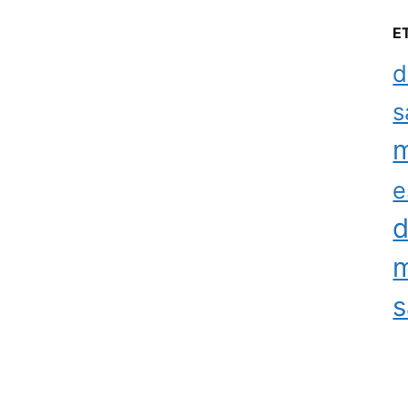
E
d
s
m
e
d
m
s