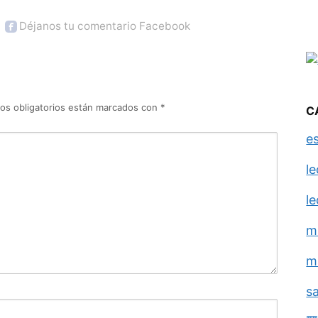
Déjanos tu comentario Facebook
os obligatorios están marcados con
*
C
e
l
l
m
m
s