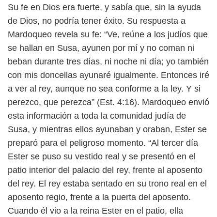
Su fe en Dios era fuerte, y sabía que, sin la ayuda
de Dios, no podría tener
éxito. Su respuesta a
Mardoqueo revela su fe: “Ve, reúne a los judíos que
se ha
llan en Susa, ayunen por mí y no coman ni
beban durante tres días, ni noche
ni día; yo también
con mis doncellas ayunaré igualmente. Entonces iré
a ver al
rey, aunque no sea conforme a la ley. Y si
perezco, que perezca” (Est. 4:16). Mar
doqueo envió
esta información a toda la comunidad judía de
Susa, y mientras
ellos ayunaban y oraban, Ester se
preparó para el peligroso momento. “Al tercer
día
Ester se puso su vestido real y se presentó en el
patio interior del palacio
del rey, frente al aposento
del rey. El rey estaba sentado en su trono real en el
aposento regio, frente a la puerta del aposento.
Cuando él vio a la reina Ester en
el patio, ella