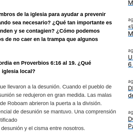
M
mbros de la iglesia para ayudar a prevenir
ag
cuando sea necesario? ¿Qué tan importante es
«
anden y se contagien? ¿Cómo podemos
M
s de no caer en la trampa que algunos
a
U
cordia en Proverbios 6:16 al 19. ¿Qué
6
 iglesia local?
a
ue llevaron a la desunión. Cuando el pueblo de
D
d
 desunión se redujeron en gran medida. Las malas
 de Roboam abrieron la puerta a la división.
tencial de desunión se mantuvo. Una comprensión
a
D
tificado
P
 desunión y el cisma entre nosotros.