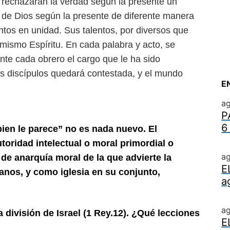
 rechazarán la verdad según la presente un
d de Dios según la presente de diferente manera
ntos en unidad. Sus talentos, por diversos que
 mismo Espíritu. En cada palabra y acto, se
te cada obrero el cargo que le ha sido
sus discípulos quedará contestada, y el mundo
E
ag
P
6
ien le parece” no es nada nuevo. El
oridad intelectual o moral primordial o
ag
e de
anarquía moral de la que advierte la
E
nos, y como iglesia en su conjunto,
a
a
a división de Israel (1 Rey.12). ¿Qué lecciones
E