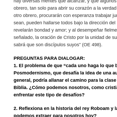
hay diversas mentes que alcanzar, y que algunos
obrero, tan solo para abrir su corazón a la verda
otro obrero, procurarán con esperanza trabajar ju
sean, pueden hallarse todos bajo la dirección del
revelarán
bondad y amor; y al desempeñar fielmen
señalado, la oración de Cristo por la unidad de 
sabrá que son discípulos suyos” (OE 498).
PREGUNTAS PARA DIALOGAR:
1. El problema de que “cada uno haga lo que b
Posmodernismo, que desafía la idea de una aut
general, podría allanar el camino para la clas
Biblia. ¿Cómo podemos nosotros, como cristia
enfrentar este tipo de desafíos?
2. Reflexiona en la historia del rey Roboam y l
podemos extraer para nosotros hoy?