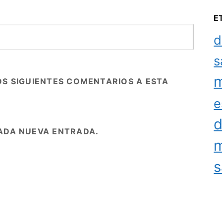
E
d
s
m
OS SIGUIENTES COMENTARIOS A ESTA
e
d
ADA NUEVA ENTRADA.
m
s