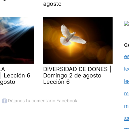
agosto
C
e
l
LA
DIVERSIDAD DE DONES |
| Lección 6
Domingo 2 de agosto
l
agosto
Lección 6
m
Déjanos tu comentario Facebook
m
s