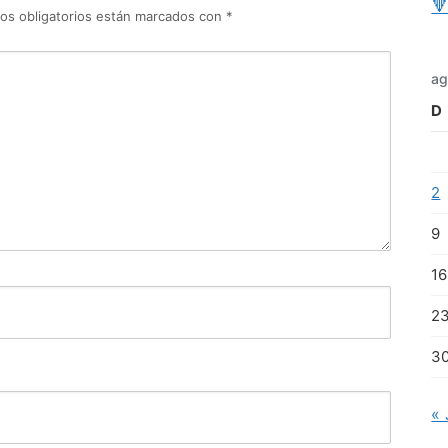

os obligatorios están marcados con
*
ag
D
2
9
16
2
3
« 