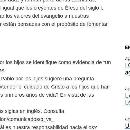
l igual que los creyentes de Éfeso del siglo I,
ar los valores del evangelio a nuestras
ar están pensadas con el propósito de
fomentar
E
a
r los hijos se identifique
como evidencia de “un
L
as
a
 Pablo por los hijos sugiere una pregunta
tender el cuidado de Cristo a los hijos
que han
a
sus primeros años
de vida? En vista de las
L
L
s siglas en inglés. Consulta
a
cion/comunicados/p_vs_
U
ál es nuestra responsabilidad
hacia ellos?