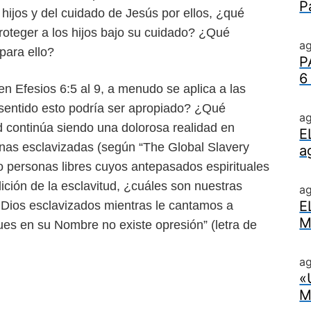
P
hijos y del cuidado de
Jesús por ellos, ¿qué
proteger
a los hijos bajo su cuidado? ¿Qué
ag
para ello?
P
6
 en Efesios 6:5 al 9, a menudo
se aplica a las
sentido esto
podría ser apropiado? ¿Qué
ag
d continúa siendo una dolorosa realidad en
E
nas esclavizadas (según “The Global Slavery
a
mo personas libres cuyos
antepasados espirituales
lición de la esclavitud, ¿cuáles son nuestras
a
E
e Dios esclavizados mientras le cantamos a
M
pues en su Nombre no existe opresión” (letra
de
ag
«
M