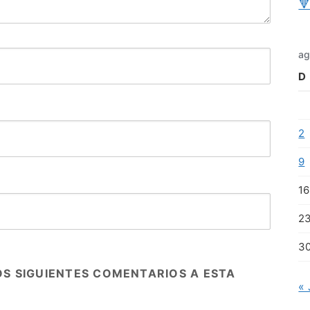

ag
D
2
9
16
2
3
OS SIGUIENTES COMENTARIOS A ESTA
« 