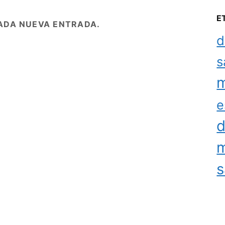
E
ADA NUEVA ENTRADA.
d
s
m
e
d
m
s