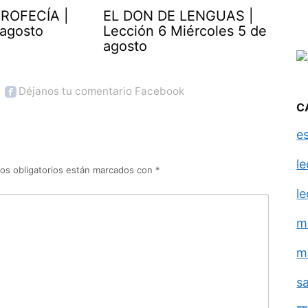
ROFECÍA |
EL DON DE LENGUAS |
 agosto
Lección 6 Miércoles 5 de
agosto
Déjanos tu comentario Facebook
C
e
l
os obligatorios están marcados con
*
l
m
m
s