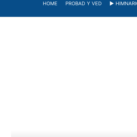
Saltar
HOME
PROBAD Y VED
▶️ HIMNAR
al
contenido