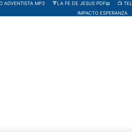
IO ADVENTISTA MP3
🔻LA FE DE JESUS PDF📖
📺 TE
IMPACTO ESPERANZA