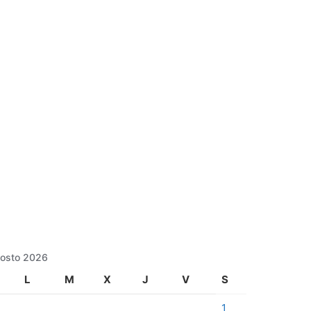
osto 2026
L
M
X
J
V
S
1