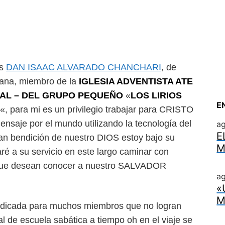
es
DAN ISAAC ALVARADO CHANCHARI
, de
uana, miembro de la
IGLESIA ADVENTISTA ATE
RAL
– DEL GRUPO PEQUEÑO
«
LOS LIRIOS
E
«, para mi es un privilegio trabajar para CRISTO
ensaje por el mundo utilizando la tecnología del
a
E
gran bendición de nuestro DIOS estoy bajo su
M
ré a su servicio en este largo caminar con
ue desean conocer a nuestro SALVADOR
ag
«
M
edicada para muchos miembros que no logran
 de escuela sabática a tiempo oh en el viaje se