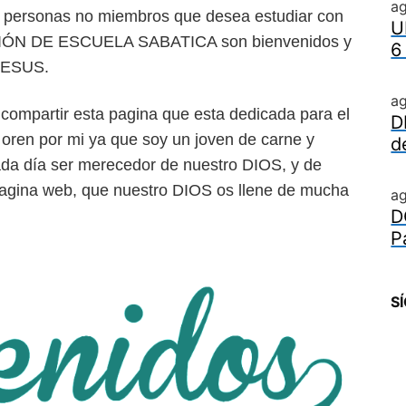
a
y personas no miembros que desea estudiar con
U
CIÓN DE ESCUELA SABATICA son bienvenidos y
6
 JESUS.
a
 compartir esta pagina que esta dedicada para el
D
ren por mi ya que soy un joven de carne y
d
cada día ser merecedor de nuestro DIOS, y de
agina web, que nuestro DIOS os llene de mucha
a
D
P
S