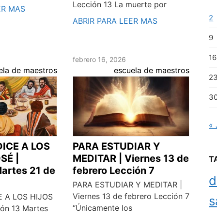
Lección 13 La muerte por
ER MAS
2
ABRIR PARA LEER MAS
9
16
febrero 16, 2026
ela de maestros
escuela de maestros
2
3
« 
ICE A LOS
PARA ESTUDIAR Y
SÉ |
MEDITAR | Viernes 13 de
T
Martes 21 de
febrero Lección 7
d
PARA ESTUDIAR Y MEDITAR |
Viernes 13 de febrero Lección 7
 A LOS HIJOS
s
“Únicamente los
ión 13 Martes