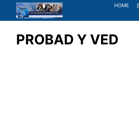
Saltar
HOME
al
contenido
PROBAD Y VED