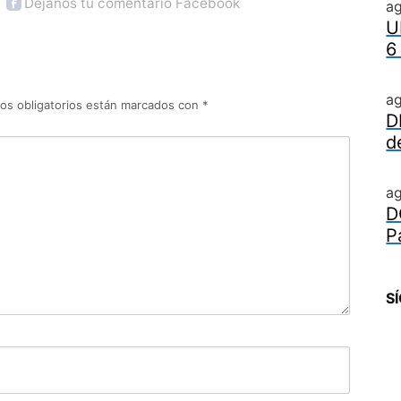
Déjanos tu comentario Facebook
a
U
6
a
os obligatorios están marcados con
*
D
d
a
D
P
S