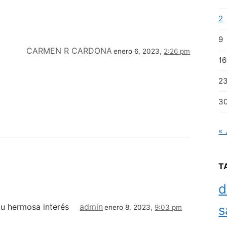
2
9
CARMEN R CARDONA
enero 6, 2023,
2:26 pm
16
2
3
« 
T
d
tu hermosa interés
admin
s
enero 8, 2023,
9:03 pm