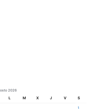
osto 2026
L
M
X
J
V
S
1