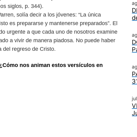
a
os siglos, p. 344).
D
arren, solía decir a los
jóvenes: “La única
d
sto es pre
pararse y mantenerse preparados”. El
do urgente a que cada uno de nosotros examine
a
amado a vivir de manera piadosa. No puede haber
D
a del regreso de Cristo.
P
. ¿Cómo nos animan estos versículos
en
ag
P
3
ju
V
J