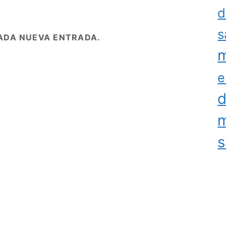
d
s
ADA NUEVA ENTRADA.
m
e
d
m
s