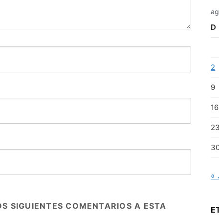
ag
D
2
9
16
2
3
« 
OS SIGUIENTES COMENTARIOS A ESTA
E