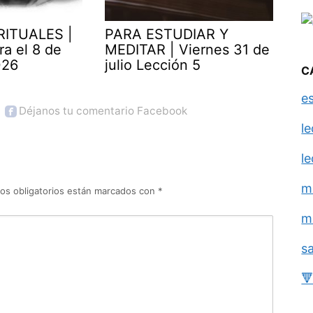
RITUALES |
PARA ESTUDIAR Y
ra el 8 de
MEDITAR | Viernes 31 de
026
julio Lección 5
C
e
Déjanos tu comentario Facebook
l
l
m
os obligatorios están marcados con
*
m
s
