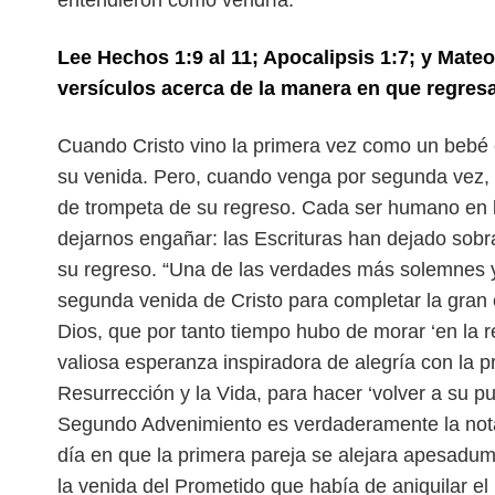
entendieron cómo vendría.
Lee Hechos 1:9 al 11; Apocalipsis 1:7; y Mateo
versículos acerca de la manera en que regres
Cuando Cristo vino la primera vez como un bebé
su venida. Pero, cuando venga por segunda vez, 
de trompeta de su regreso. Cada ser humano
en 
dejarnos engañar: las Escrituras
han dejado sobr
su regreso.
“Una de las verdades más solemnes y 
segunda venida de Cristo para completar la gran
Dios, que por tanto tiempo hubo de morar ‘en la 
valiosa esperanza inspiradora de alegría
con la p
Resurrección y la Vida, para hacer
‘volver a su p
Segundo Advenimiento es
verdaderamente la nota
día en que la
primera pareja se alejara apesadumb
la venida del Prometido que había de aniquilar el