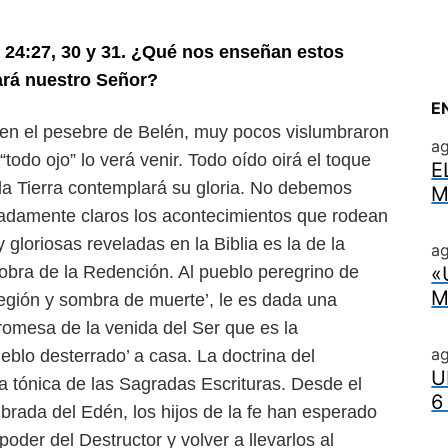
 24:27, 30 y 31. ¿Qué nos en
señan estos
ará nuestro Señor?
E
 en el pesebre de Belén, muy
pocos vislumbraron
a
“todo ojo” lo
verá venir. Todo oído oirá el toque
E
la Tierra contemplará su gloria. No debemos
M
adamente claros los acontecimientos que rodean
gloriosas reveladas en la Biblia es la
de la
ag
 obra de la Redención.
Al pueblo peregrino de
«
M
región
y sombra de muerte’, le es dada una
romesa de la venida del Ser que es la
a
ueblo desterrado’ a casa. La doctrina del
U
 tónica de las Sagradas Escrituras. Desde el
6
rada del Edén, los hijos de la fe han esperado
 poder del Destructor y volver
a llevarlos al