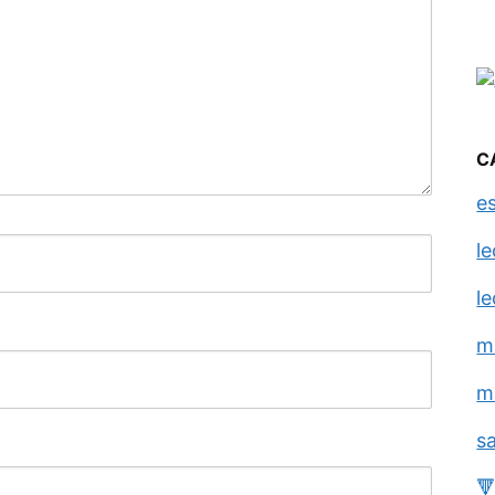
C
e
l
l
m
m
s
