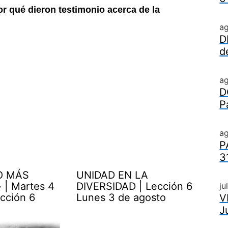
or qué dieron testimonio acerca de
la
a
D
d
a
D
P
ag
P
3
O MÁS
UNIDAD EN LA
| Martes 4
DIVERSIDAD | Lección 6
ju
cción 6
Lunes 3 de agosto
V
J