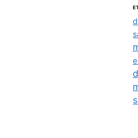
E
d
s
m
e
d
m
s