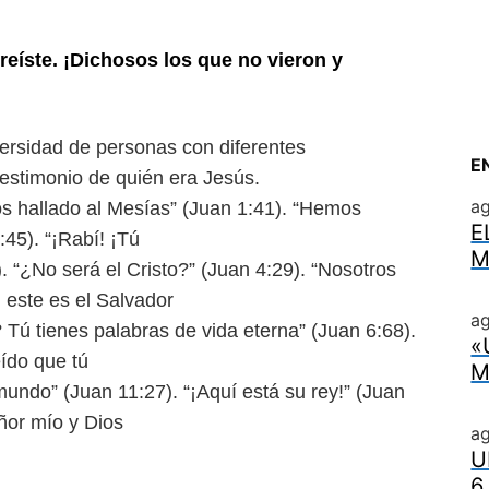
reíste. ¡Dichosos los que no vieron y
iversidad de personas con
diferentes
E
testimonio
de quién era Jesús.
a
os hallado al Mesías” (Juan
1:41). “Hemos
E
:45). “¡Rabí! ¡Tú
M
). “¿No será el Cristo?” (Juan 4:29).
“Nosotros
este es el Salvador
ag
? Tú tienes palabras de vida
eterna” (Juan 6:68).
«
eído que tú
M
 mundo” (Juan 11:27). “¡Aquí está
su rey!” (Juan
eñor mío y Dios
a
U
6