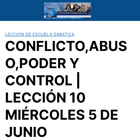
Saltar
al
contenido
LECCION DE ESCUELA SABATICA
CONFLICTO,ABUS
O,PODER Y
CONTROL |
LECCIÓN 10
MIÉRCOLES 5 DE
JUNIO