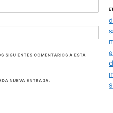
E
d
s
m
e
OS SIGUIENTES COMENTARIOS A ESTA
d
m
ADA NUEVA ENTRADA.
s