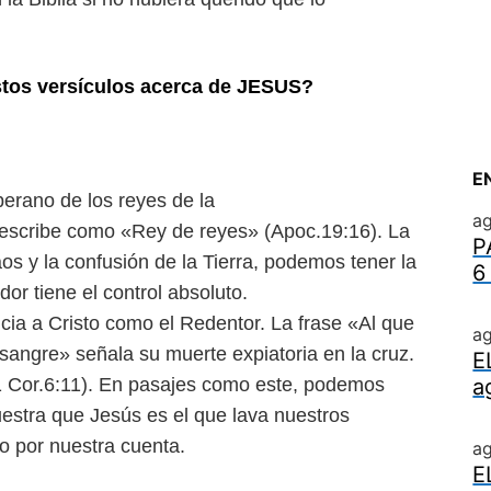
stos versículos acerca de JESUS?
E
berano de los reyes de la
ag
 lo describe como «Rey de reyes» (Apoc.19:16). La
P
os y la confusión de la Tierra, podemos tener la
6
r tiene el control absoluto.
cia a Cristo como el Redentor. La frase «Al que
ag
angre» señala su muerte expiatoria en la cruz.
E
 (1 Cor.6:11). En pasajes como este, podemos
a
uestra que Jesús es el que lava nuestros
o por nuestra cuenta.
a
E