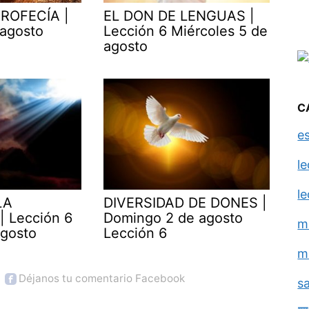
ROFECÍA |
EL DON DE LENGUAS |
 agosto
Lección 6 Miércoles 5 de
agosto
C
e
l
l
LA
DIVERSIDAD DE DONES |
| Lección 6
Domingo 2 de agosto
m
agosto
Lección 6
m
Déjanos tu comentario Facebook
s