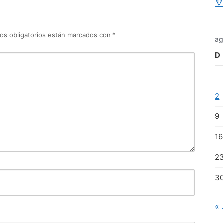

os obligatorios están marcados con
*
ag
D
2
9
16
2
3
« 