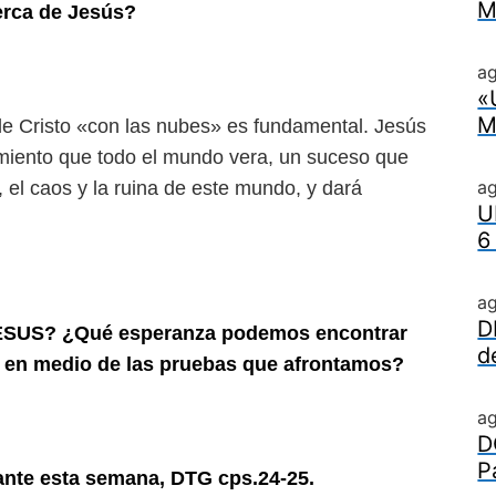
M
erca de Jesús?
ag
«
M
 de Cristo «con las nubes» es fundamental. Jesús
cimiento que todo el mundo vera, un suceso que
a
, el caos y la ruina de este mundo, y dará
U
6
a
D
 JESUS? ¿Qué esperanza podemos encontrar
d
o en medio de las pruebas que afrontamos?
a
D
P
ante esta semana, DTG cps.24-25.