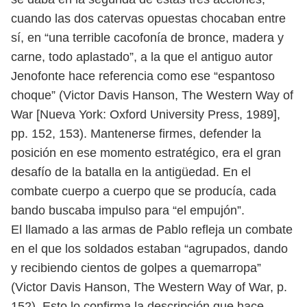
cuando las dos catervas opuestas chocaban entre
sí,
en “una terrible cacofonía de bronce, madera y
carne, todo aplastado”, a la
que el antiguo autor
Jenofonte hace referencia como ese “espantoso
choque”
(Victor Davis Hanson, The Western Way of
War [Nueva York: Oxford Univer
sity Press, 1989],
pp. 152, 153). Mantenerse firmes, defender la
posición en ese
momento estratégico, era el gran
desafío de la batalla en la antigüedad. En
el
combate cuerpo a cuerpo que se producía, cada
bando buscaba impulso
para “el empujón”.
El llamado a las armas de Pablo refleja un combate
en el que los soldados
estaban “agrupados, dando
y recibiendo cientos de golpes a quemarropa”
(Victor Davis Hanson, The Western Way of War, p.
152). Esto lo confirma la
descripción que hace