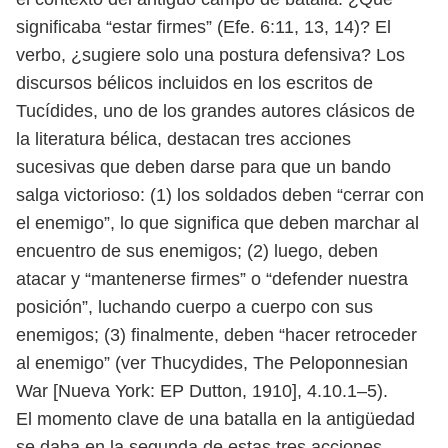
significaba “estar firmes” (Efe. 6:11, 13, 14)? El
verbo,
¿sugiere solo una postura defensiva? Los
discursos bélicos incluidos en los
escritos de
Tucídides, uno de los grandes autores clásicos de
la literatura
bélica, destacan tres acciones
sucesivas que deben darse para que un bando
salga victorioso: (1) los soldados deben “cerrar con
el enemigo”, lo que significa
que deben marchar al
encuentro de sus enemigos; (2) luego, deben
atacar y
“mantenerse firmes” o “defender nuestra
posición”, luchando cuerpo a cuerpo
con sus
enemigos; (3) finalmente, deben “hacer retroceder
al enemigo” (ver
Thucydides, The Peloponnesian
War [Nueva York: EP Dutton, 1910], 4.10.1–5).
El momento clave de una batalla en la antigüedad
se daba en la segunda
de estas tres acciones,