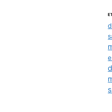
E
d
s
m
e
d
m
s