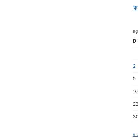

ag
D
2
9
16
2
3
« 