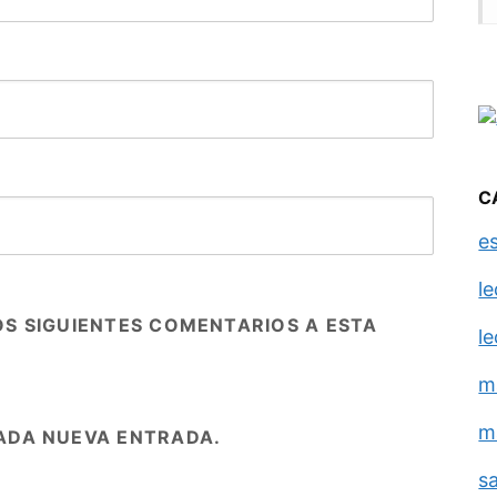
C
e
l
OS SIGUIENTES COMENTARIOS A ESTA
l
m
m
ADA NUEVA ENTRADA.
s