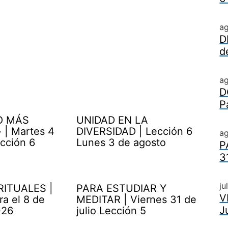
a
D
d
a
D
P
O MÁS
UNIDAD EN LA
| Martes 4
DIVERSIDAD | Lección 6
ag
cción 6
Lunes 3 de agosto
P
3
ju
RITUALES |
PARA ESTUDIAR Y
V
ra el 8 de
MEDITAR | Viernes 31 de
J
026
julio Lección 5