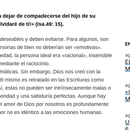
ara dejar de compadecerse del
hijo de su
vidaré de ti!» (Isa.
49: 15).
deseables y deben evitarse.
Para algunos, son
E
erso
nas de bien no deberían ser «emotivas».
a
üedad, la persona ideal era «racional», insensible
E
diante el raciocinio.
M
máticas. Sin embargo, Dios
nos creó con la
 él mismo es
retratado en las Escrituras como
ag
sí, estas no pueden ser intrínsecamente malas o
«
bondad y una sabiduría perfectas.
Aunque hay
M
el amor de Dios
por nosotros es profundamente
or no es idéntico a las emociones humanas.
a
U
6