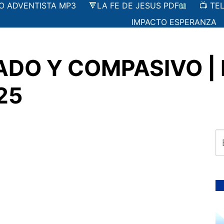
IO ADVENTISTA MP3
🔻LA FE DE JESUS PDF📖
📺 TE
IMPACTO ESPERANZA
DO Y COMPASIVO | Le
25