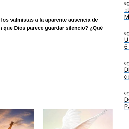
ag
«
M
los salmistas a la aparente ausencia
de
 que Dios parece guardar silen
cio? ¿Qué
a
U
6
a
D
d
a
D
P