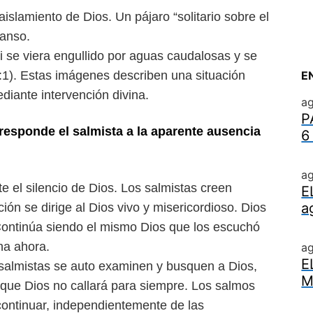
 aislamiento de Dios. Un
pájaro “solitario sobre el
canso.
i se viera engullido por aguas
caudalosas y se
:1). Estas imá
genes describen una situación
E
diante intervención divina.
ag
P
responde el salmista a la
aparente ausencia
6
ag
te el silencio de Dios. Los
salmistas creen
E
a
ión se dirige al
Dios vivo y misericordioso. Dios
ontinúa siendo el mismo Dios que los escuchó
ha ahora.
a
E
 salmistas se auto examinen
y busquen a Dios,
M
n que Dios
no callará para siempre. Los salmos
ontinuar, independientemente de las