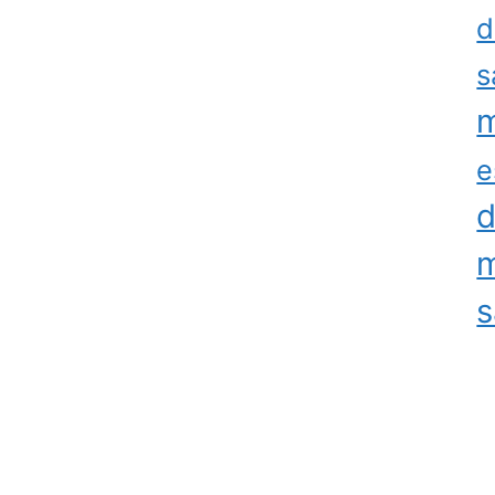
d
s
m
e
d
m
s