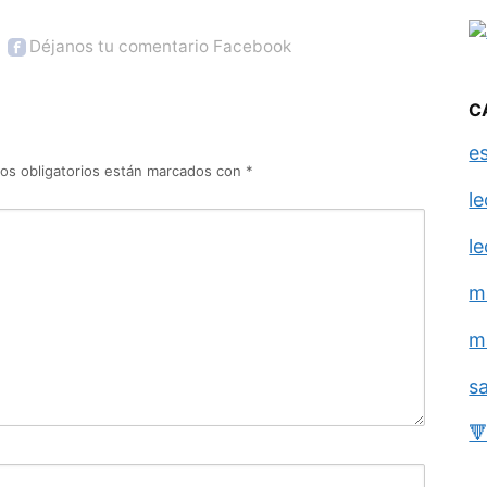
Déjanos tu comentario Facebook
C
e
os obligatorios están marcados con
*
l
l
m
m
s
