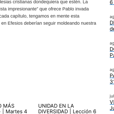
glesias
cristianas dondequiera que estén. La
6
vista impresionante” que ofrece Pablo invada
 cada capítulo, tengamos en mente esta
a
D
 en Efesios deberían seguir moldeando
nuestra
d
a
D
P
ag
P
3
ju
V
O MÁS
UNIDAD EN LA
J
| Martes 4
DIVERSIDAD | Lección 6