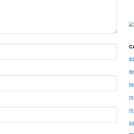
C
e
l
l
m
m
s