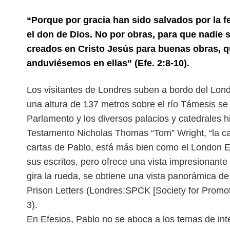
“Porque por gracia han sido salvados por la f
el don de Dios. No por obras, para que nadie
creados en Cristo Jesús para buenas obras, 
anduviésemos en ellas” (Efe. 2:8-10).
L
os visitantes de Londres suben a bordo del Lon
una altura de 137 metros sobre el río Támesis
se
Parlamento y los diversos
palacios y catedrales h
Testamento
Nicholas Thomas “Tom” Wright, “la car
cartas de Pablo, está más bien como el London E
sus escritos, pero ofrece una vista impresionant
gira la rueda, se obtiene una vista
panorámica de 
Prison Letters (Londres:
SPCK [Society for Promot
3).
En Efesios, Pablo no se aboca a los temas de inte