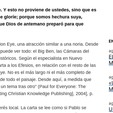
e. Y esto no proviene de ustedes,
sino que es
 se gloríe; porque somos
hechura suya,
que Dios de antemano
preparó para que
E
don Eye, una atracción
similar a una noria. Desde
a
 puede ver todo: el Big Ben, las Cámaras del
E
istóricos. Según el especialista en Nuevo
M
ta a los Efesios, en relación con el resto
de las
ye. No es el más largo
ni el más completo de
ag
e de
todo el paisaje. Desde aquí, a medida que
«
un tema tras otro” (Paul for Everyone: The
M
ing Christian Knowledge Publishing], 2004], p.
a
rés local. La carta se
lee como si Pablo se
U