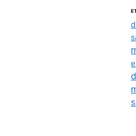
E
d
s
m
e
d
m
s