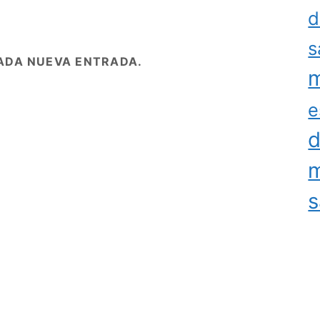
d
s
ADA NUEVA ENTRADA.
m
e
d
m
s