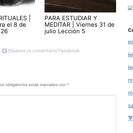
RITUALES |
PARA ESTUDIAR Y
ra el 8 de
MEDITAR | Viernes 31 de
C
026
julio Lección 5
e
Déjanos tu comentario Facebook
l
l
m
os obligatorios están marcados con
*
m
s
