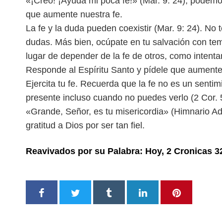
«¡Creo! ¡Ayuda mi poca
fe!» (Mar. 9: 24), podemo
que
aumente nuestra fe.
La fe y la duda pueden coexistir (Mar. 9: 24). No
dudas. Más bien, ocúpate en tu salvación con temo
lugar de depender de la fe de otros, como intent
Responde al Espíritu Santo y pídele que aumente 
Ejercita tu fe. Recuerda que la fe no es un sentim
presente incluso cuando no puedes verlo (2 Cor. 
«Grande, Señor, es tu miseri
cordia» (Himnario Ad
gratitud a
Dios por ser tan fiel.
Reavivados por su Palabra: Hoy, 2 Cronicas 3