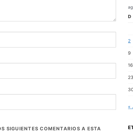
ag
D
2
9
16
2
3
« 
E
OS SIGUIENTES COMENTARIOS A ESTA