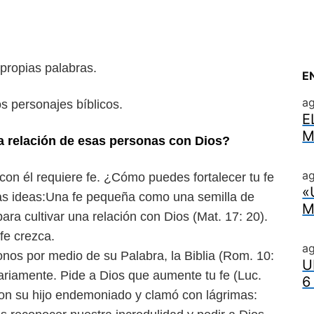
 propias palabras.
E
a
os personajes bíblicos.
E
M
ida relación de esas personas
con Dios?
ag
a con él requiere fe. ¿Cómo
puedes fortalecer tu fe
«
as ideas:
Una fe pequeña como una semilla de
M
ara cultivar una relación con Dios (Mat. 17: 20).
fe crezca.
a
donos por medio de su Palabra,
la Biblia (Rom. 10:
U
iariamente.
Pide a Dios que aumente tu fe (Luc.
6
on su hijo endemoniado y clamó con lágrimas: