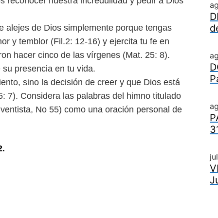
s reconocer nuestra incredulidad y pedir a Dios
a
D
d
 te alejes de Dios simplemente
porque tengas
r y temblor (Fil.
2: 12-16) y ejercita tu fe en
aron
hacer cinco de las vírgenes (Mat. 25: 8).
a
D
su presencia en tu vida.
P
iento, sino la decisión de
creer y que Dios está
5: 7).
Considera las palabras del himno titulado
ag
ventista, No 55) como una oración personal de
P
3
2.
ju
V
J