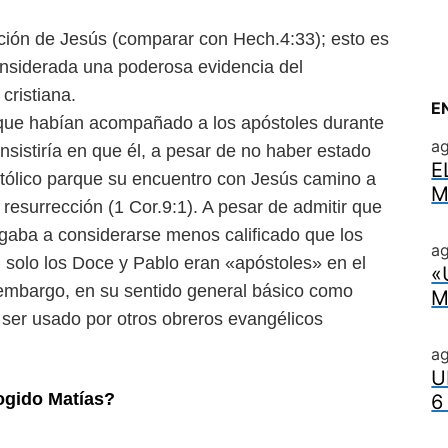
cción de Jesús (comparar con Hech.4:33); esto es
considerada una poderosa evidencia del
cristiana.
E
s que habían acompañado a los apóstoles durante
a
nsistiría en que él, a pesar de no haber estado
E
ostólico parque su encuentro con Jesús camino a
M
resurrección (1 Cor.9:1). A pesar de admitir que
gaba a considerarse menos calificado que los
ag
, solo los Doce y Pablo eran «apóstoles» en el
«
n embargo, en su sentido general básico como
M
 ser usado por otros obreros evangélicos
a
U
ogido Matías?
6