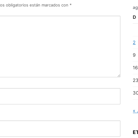
os obligatorios están marcados con
*
ag
D
2
9
16
2
3
« 
E