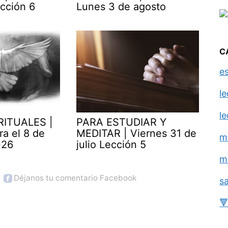
cción 6
Lunes 3 de agosto
C
e
l
l
RITUALES |
PARA ESTUDIAR Y
ra el 8 de
MEDITAR | Viernes 31 de
m
026
julio Lección 5
m
Déjanos tu comentario Facebook
s
