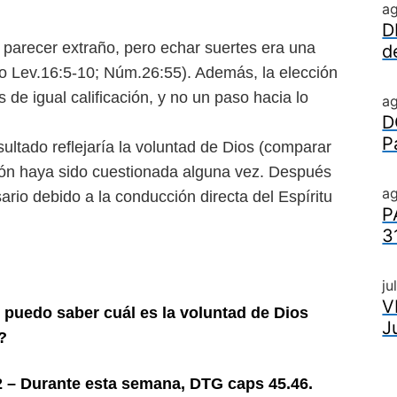
a
D
 parecer extraño, pero echar suertes era una
d
lo Lev.16:5-10; Núm.26:55). Además, la elección
de igual calificación, y no un paso hacia lo
a
D
P
ultado reflejaría la voluntad de Dios (comparar
ión haya sido cuestionada alguna vez. Después
ag
ario debido a la conducción directa del Espíritu
P
3
ju
V
o puedo saber cuál es la voluntad de Dios
J
?
12 – Durante esta semana, DTG caps 45.46.