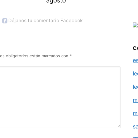
agosto
Déjanos tu comentario Facebook
C
os obligatorios están marcados con
*
e
l
l
m
m
s