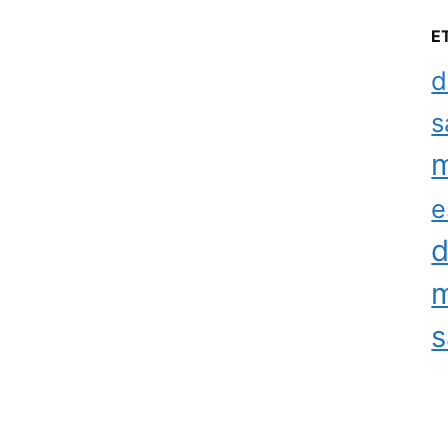
E
d
s
m
e
d
m
s