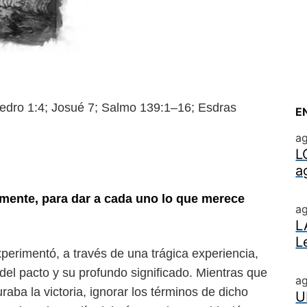
o 1:4; Josué 7; Salmo 139:1–16;
Esdras
E
a
L
a
 mente, para dar a cada uno lo que
merece
a
L
L
experimentó, a través de una
trágica experiencia,
 del pacto
y su profundo significado. Mientras que
a
raba la victoria, ignorar los términos de dicho
U