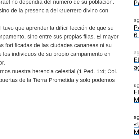
e Israel no dependía del número de su población,
P
, sino de la presencia del Guerrero
divino con
ag
P
l tuvo que aprender la difícil
lección de que su
6
ampamento,
sino entre sus propias filas. El mayor
s fortificadas de las ciudades cananeas ni su
ag
 de los individuos de su propio campamento en
E
or.
a
amos nuestra herencia
celestial (1 Ped. 1:4; Col.
 puertas
de la Tierra Prometida y solo podemos
a
E
M
ag
«
M