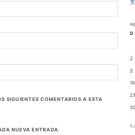

ag
D
2
9
16
2
OS SIGUIENTES COMENTARIOS A ESTA
3
« 
ADA NUEVA ENTRADA.