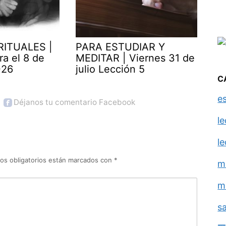
RITUALES |
PARA ESTUDIAR Y
ra el 8 de
MEDITAR | Viernes 31 de
026
julio Lección 5
C
e
Déjanos tu comentario Facebook
l
l
os obligatorios están marcados con
*
m
m
s