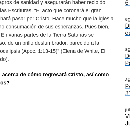
6
lagros de
sanidad y asegurarán haber recibido
las Escrituras.
“El acto que coronará el gran
 hará pasar por Cristo. Hace mucho que la iglesia
a
D
mo consumación de sus esperanzas. Pues bien,
d
En varias partes de la Tierra Satanás se
o, de un brillo deslumbrador,
parecido a la
a
pocalipsis (Apoc.
1:13-15)” (Elena de White, El
D
ido).
P
d acerca de cómo regresará Cristo,
así como
ag
dos?
P
3
ju
V
J