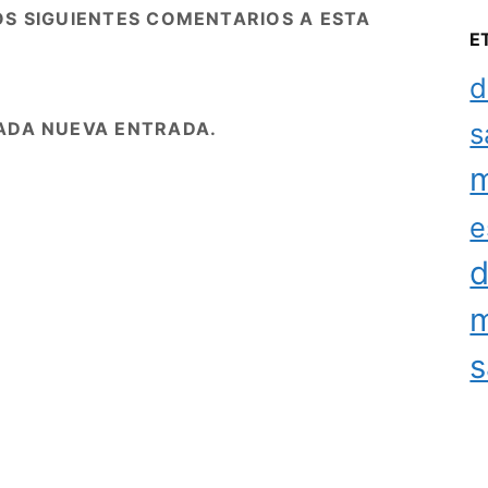
OS SIGUIENTES COMENTARIOS A ESTA
E
d
s
ADA NUEVA ENTRADA.
m
e
d
m
s