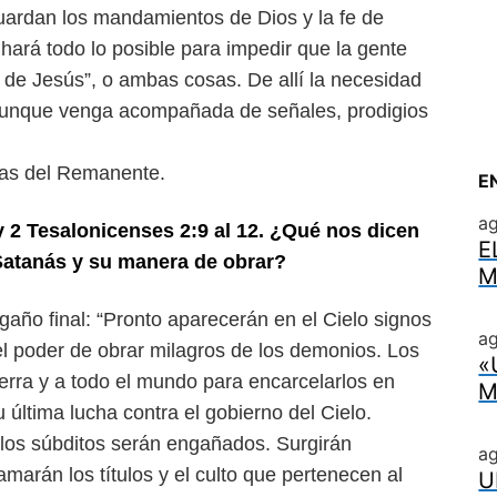
e guardan los mandamientos
de Dios y la fe de
s hará todo lo
posible para impedir que la gente
e de Jesús”, o ambas cosas. De allí la necesidad
unque venga acompañada de señales, prodigios
icas del Remanente.
E
a
y 2 Tesalonicenses 2:9 al 12.
¿Qué nos dicen
E
Satanás y su
manera de obrar?
M
gaño final: “Pronto apare
cerán en el Cielo signos
ag
el poder
de obrar milagros de los demonios. Los
«
ierra y a todo el mundo para encarcelarlos en
M
última lucha contra el gobierno del Cielo.
 los súbditos serán engañados. Surgirán
a
marán los títulos y el culto
que pertenecen al
U