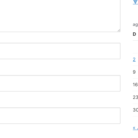

ag
D
2
9
16
2
3
« 