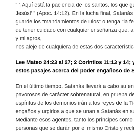
“ ‘¡Aquí está la paciencia de los santos, los qu
Jesús!’ ” (Apoc. 14:12). En la lucha final, Sataná
guarde los “mandamientos de Dios” o tenga “la
f
de tener cuidado con cualquier
enseñanza que, a
y milagros,
nos aleje de cualquiera de estas dos característ
Lee Mateo 24:23 al 27; 2 Corintios 11:13 y 14; 
estos pasajes acerca del poder engañoso de 
En el último tiempo, Satanás llevará a cabo su en
pavorosos de carácter sobrenatural, en prueba d
espíritus de los demonios irán a los
reyes de la T
engaños y urgirlos a
que se unan a Satanás en su 
Mediante
esos agentes, tanto los príncipes como
personas que se darán por el mismo Cristo y recla