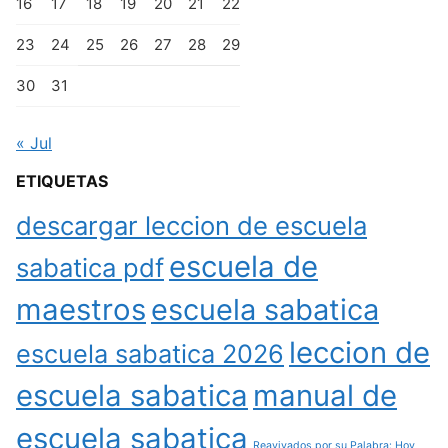
16
17
18
19
20
21
22
23
24
25
26
27
28
29
30
31
« Jul
ETIQUETAS
descargar leccion de escuela
escuela de
sabatica pdf
maestros
escuela sabatica
leccion de
escuela sabatica 2026
escuela sabatica
manual de
escuela sabatica
Reavivados por su Palabra: Hoy