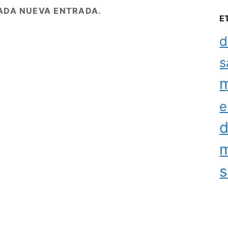
ADA NUEVA ENTRADA.
E
d
s
m
e
d
m
s