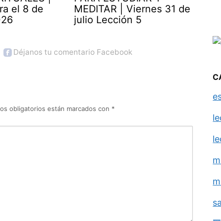
ra el 8 de
MEDITAR | Viernes 31 de
026
julio Lección 5
Déjanos tu comentario Facebook
C
e
os obligatorios están marcados con
*
l
l
m
m
s