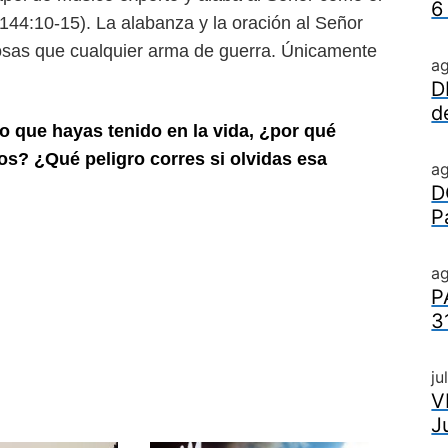
6
144:10-15). La alabanza y la oración al Señor
osas que cualquier arma de guerra. Únicamente
a
D
d
ito que hayas tenido en la vida, ¿por
qué
os? ¿Qué peligro corres si olvi
das esa
a
D
P
ag
P
3
ju
V
J