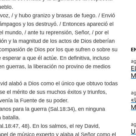
ueblo.
u voz, / y hubo granizo y
brasas de fuego. / Envió
elámpagos
y los destruyó. / Entonces apareció el
l mundo, / ante tu reprensión, Señor, / por el
ión y la magnitud de los actos de Dios deberían
 compasión de Dios por los que sufren o
sobre su
E
 esperar a que él actúe.
En definitiva, incluso
a
 en
guerras, la liberación no provino de medios
E
M
avid alabó a Dios como el único
que obtuvo todas
rse el mérito
de sus muchos éxitos y triunfos,
ag
«
venía la Fuente de su poder.
M
anos para la guerra
(Sal.18:34), en ninguna
 batalla.
a
Sal.18:47, 48).
En los salmos, el rey David,
U
pel de músico experto y alaba al Señor como el