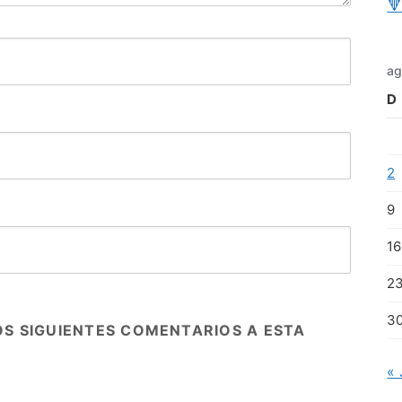

ag
D
2
9
16
2
3
OS SIGUIENTES COMENTARIOS A ESTA
« 