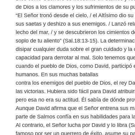
de Dios a los clamores y los
sufrimientos de su p
“El Señor tronó desde el cielo, / el Altísimo dio s
sus saetas y deshizo a sus enemigos. / Lanzó r
lecho del mar, / y se descubrieron los
cimientos de
soplo de tu aliento”
(Sal.18:13-15).
La determinac
disipar cual
quier duda sobre el gran cuidado y la
capacidad para derrotar al mal. Solo tenemos que
cuando el pueblo de Dios, como David, participó
humanos. En sus muchas batallas
contra los enemigos del pueblo de Dios, el rey D
las victorias. Hubiera sido fácil para David atribui
pero esa no era su actitud. Él sabía de dónde
pro
Aunque David afirma que el Señor entrena sus m
parte de Salmos confía en sus habilidades para la
Al contrario, el Señor lucha por David y lo libra (
famoso por ser un guerrero de éxito, asume su
pa