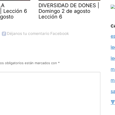
LA
DIVERSIDAD DE DONES |
| Lección 6
Domingo 2 de agosto
agosto
Lección 6
C
Déjanos tu comentario Facebook
e
l
l
os obligatorios están marcados con
*
m
m
s
