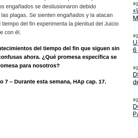
ag
icos engañados se desilusionaron debido
«
 las plagas. Se sienten
engañados y la atacan
M
l
tiempo del fin experimenta la plenitud del Juicio
e con él.
a
U
ecimientos del tiempo del fin que siguen sin
6
s confusas ahora. ¿Qué promesa
específica se
 promesa para nosotros?
a
D
d
o 7 – Durante esta semana, HAp cap. 17.
a
D
P