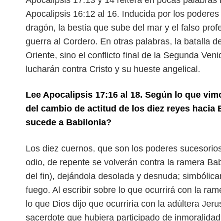
Apocalipsis 17:13 y 14 reitera en pocas palabras
Apocalipsis 16:12 al 16. Inducida por los poder
dragón, la bestia que sube del mar y el falso
prof
guerra al Cordero. En
otras palabras, la batalla 
Oriente, sino el conflicto final de la Segunda Ve
lucharán contra Cristo y su hueste angelical.
Lee Apocalipsis 17:16 al 18. Según lo que vim
del cambio de actitud de los diez reyes hacia
sucede a Babilonia?
Los diez cuernos, que son los poderes sucesorios
odio, de repente se volverán contra la ramera Ba
del fin), dejándola desolada y
desnuda; simbólica
fuego.
Al escribir sobre lo que ocurrirá con la r
lo que Dios dijo que ocurriría con la adúltera Jer
sacerdote que hubiera participado
de inmoralidad