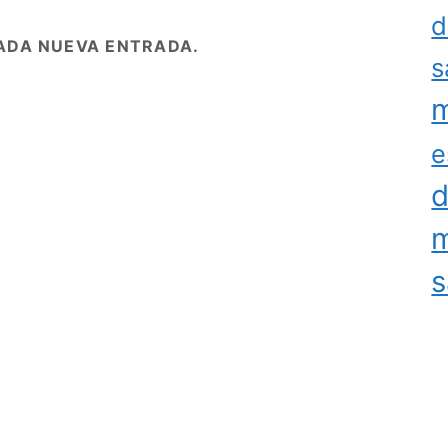
d
ADA NUEVA ENTRADA.
s
m
e
d
m
s