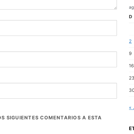
ag
D
2
9
16
2
3
« 
OS SIGUIENTES COMENTARIOS A ESTA
E