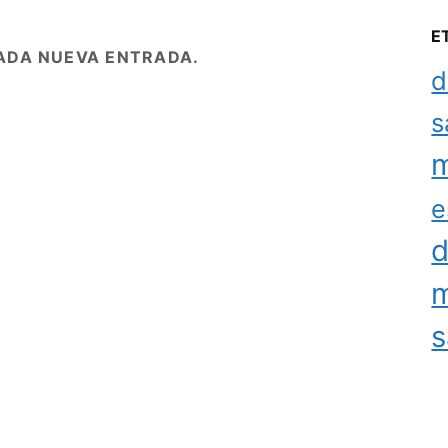
E
ADA NUEVA ENTRADA.
d
s
m
e
d
m
s