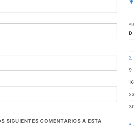

ag
D
2
9
16
2
3
OS SIGUIENTES COMENTARIOS A ESTA
« 