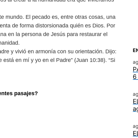
ste mundo. El pecado es,
entre otras cosas, una
senta
de forma distorsionada quién es Dios. Por
a en la persona de Jesús para restaurar el
umanidad.
E
adre y vivió en armonía
con su orientación. Dijo:
re está
en mí y yo en el Padre” (Juan 10:38). “Si
ag
P
6
entes pasajes?
ag
E
a
a
E