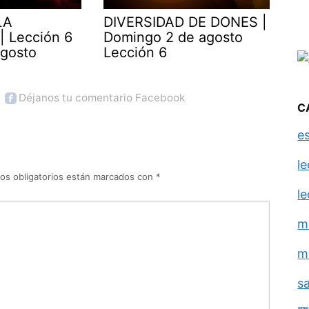
LA
DIVERSIDAD DE DONES |
| Lección 6
Domingo 2 de agosto
agosto
Lección 6
Déjanos tu comentario Facebook
C
e
l
os obligatorios están marcados con
*
l
m
m
s