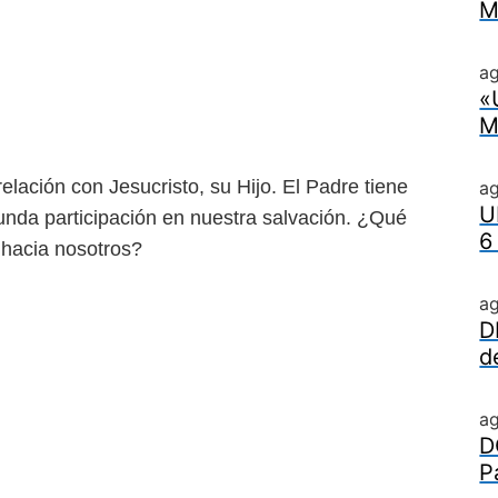
M
ag
«
M
relación con Jesucristo, su
Hijo. El Padre tiene
a
U
funda
participación en nuestra salvación. ¿Qué
6
hacia nosotros?
a
D
d
a
D
P