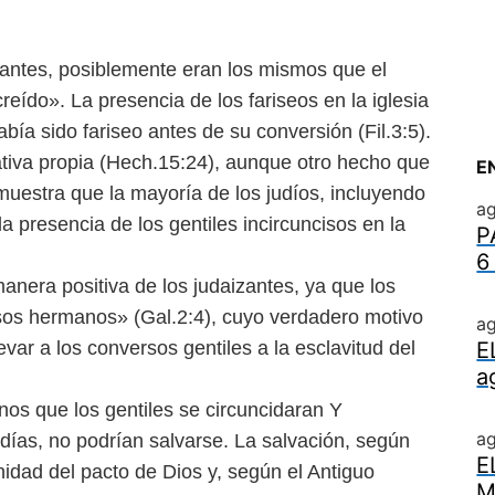
zantes, posiblemente eran los mismos que el
reído». La presencia de los fariseos en la iglesia
ía sido fariseo antes de su conversión (Fil.3:5).
iativa propia (Hech.15:24), aunque otro hecho que
E
uestra que la mayoría de los judíos, incluyendo
ag
 la
presencia de los gentiles incircuncisos en la
P
6
anera positiva de los judaizantes, ya que los
alsos hermanos» (Gal.2:4), cuyo verdadero motivo
ag
levar a los conversos gentiles a la esclavitud del
E
a
nos que los gentiles se circuncidaran Y
a
ías, no podrían salvarse. La salvación, según
E
nidad del pacto de Dios y, según el Antiguo
M