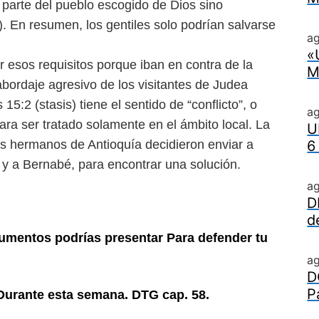
 parte del pueblo escogido de Dios sino
. En resumen, los gentiles solo podrían salvarse
ag
«
 esos requisitos porque iban en contra de la
M
abordaje agresivo de los visitantes de Judea
:2 (stasis) tiene el sentido de “conflicto”, o
a
ra ser tratado solamente en el ámbito local. La
U
los hermanos de Antioquía decidieron enviar a
6
 y a Bernabé, para encontrar una solución.
a
D
d
gumentos podrías presentar Para defender tu
a
D
P
Durante esta semana. DTG cap. 58.