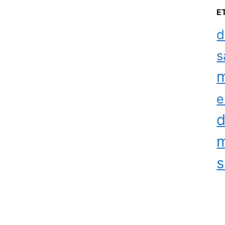
E
d
s
m
e
d
m
s