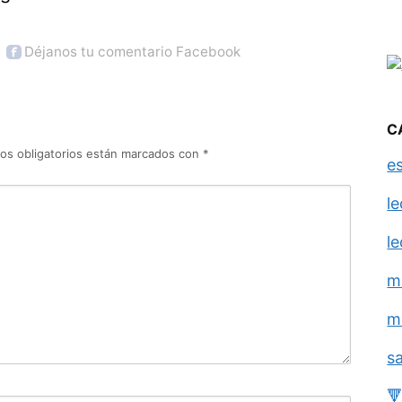
Déjanos tu comentario Facebook
C
os obligatorios están marcados con
*
e
l
l
m
m
s
