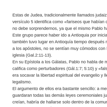
Estas de Judea, tradicionalmente llamados judai
versículo 5 identifica como «fariseos que habían c
no debe sorprendernos, ya que el mismo Pablo hab
Este grupo parece haber ido a Antioquia por inic
también tuvo lugar en Antioquía tiempo después m
a los apóstoles, no se sentían muy cómodos con
iglesia (Gal.2:11-13).
En su Epístola a los Gálatas, Pablo no habla de m
califica como perturbadores (Gál.1:7; 5:10) y «f
era socavar la libertad espiritual del evangelio y l
legalismo.
El argumento de ellos era bastante sencillo: a me
guardaran todas las demás leyes ceremoniales jud
creían, habría de hallarse solo dentro de la comu