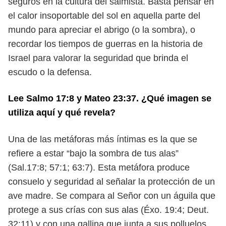
seguros en la cultura del salmista. Basta pensar
en
el calor insoportable del sol en aquella parte del
mundo para apreciar el
abrigo (o la sombra), o
recordar los tiempos de guerras en la historia de
Israel
para valorar la seguridad que brinda el
escudo o la defensa.
Lee Salmo 17:8 y Mateo 23:37. ¿Qué imagen se
utiliza aquí y qué revela?
Una de las metáforas más íntimas es la que se
refiere a estar “bajo la sombra
de tus alas”
(Sal.17:8; 57:1; 63:7). Esta metáfora produce
consuelo y seguridad al
señalar la protección de un
ave madre. Se compara al Señor con un águila que
protege a sus crías con sus alas (Éxo. 19:4; Deut.
32:11) y con una gallina que junta
a sus polluelos