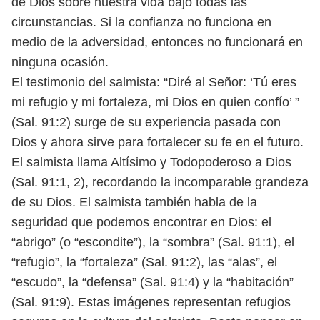
de Dios sobre nuestra vida bajo
todas las
circunstancias. Si la confianza no funciona en
medio de la adversidad,
entonces no funcionará en
ninguna ocasión.
El testimonio del salmista: “Diré al Señor: ‘Tú eres
mi refugio y mi fortaleza,
mi Dios en quien confío’ ”
(Sal. 91:2) surge de su experiencia pasada con
Dios y
ahora sirve para fortalecer su fe en el futuro.
El salmista llama Altísimo y Todo
poderoso a Dios
(Sal. 91:1, 2), recordando la incomparable grandeza
de su Dios.
El salmista también habla de la
seguridad que podemos encontrar en Dios: el
“abrigo” (o “escondite”), la “sombra” (Sal. 91:1), el
“refugio”, la “fortaleza” (Sal. 91:2),
las “alas”, el
“escudo”, la “defensa” (Sal. 91:4) y la “habitación”
(Sal. 91:9). Estas
imágenes representan refugios