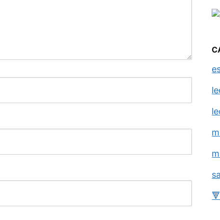
C
e
l
l
m
m
s
