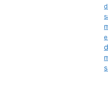
d
s
m
e
d
m
s