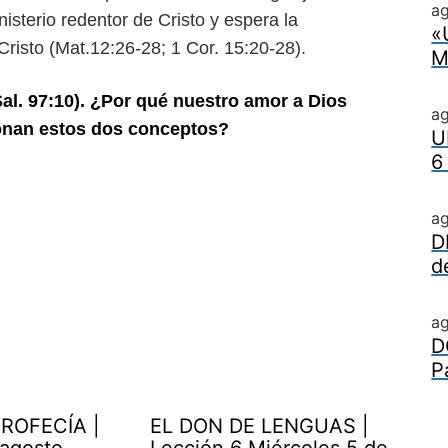
ag
isterio redentor de Cristo y espera la
«
risto (Mat.12:26-28; 1 Cor. 15:20-28).
M
Sal. 97:10). ¿Por qué nuestro amor
a Dios
a
onan estos dos conceptos?
U
6
a
D
d
a
D
P
ROFECÍA |
EL DON DE LENGUAS |
 agosto
Lección 6 Miércoles 5 de