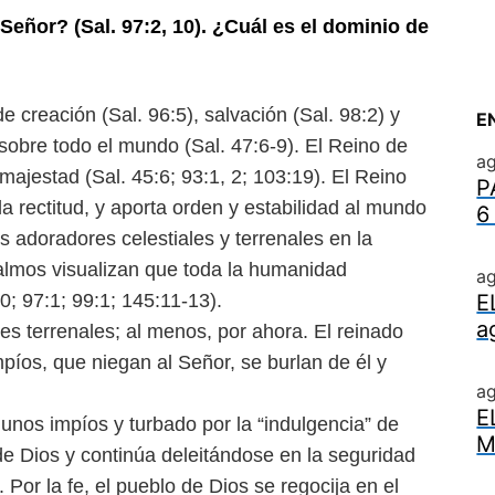
Señor? (Sal. 97:2, 10). ¿Cuál
es el dominio de
 creación (Sal. 96:5), sal
vación (Sal. 98:2) y
E
 sobre todo el
mundo (Sal. 47:6-9). El Reino de
ag
 majestad (Sal. 45:6; 93:1, 2; 103:19). El Reino
P
y la rectitud, y aporta orden y estabilidad al mundo
6
s adoradores celestiales y terrenales en la
almos visualizan que toda la humanidad
ag
; 97:1; 99:1; 145:11-13).
E
a
tes terrenales; al menos,
por ahora. El reinado
mpíos,
que niegan al Señor, se burlan de él y
a
E
gunos impíos y turbado por
la “indulgencia” de
M
 de Dios y
continúa deleitándose en la seguridad
 Por la fe, el pueblo de Dios se regocija en el