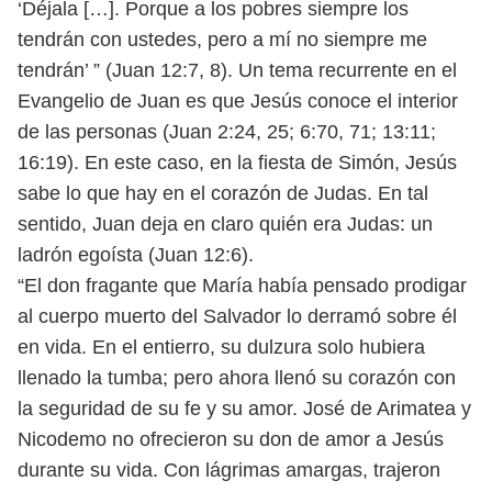
‘Déjala […]. Porque a los pobres siempre los
tendrán
con ustedes, pero a mí no siempre me
tendrán’ ” (Juan 12:7, 8).
Un tema recurrente en el
Evangelio de Juan es que Jesús conoce el interior
de las personas (Juan 2:24, 25; 6:70, 71; 13:11;
16:19). En este caso, en la fiesta de
Simón, Jesús
sabe lo que hay en el corazón de Judas. En tal
sentido, Juan deja
en claro quién era Judas: un
ladrón egoísta (Juan 12:6).
“El don fragante que María había pensado prodigar
al cuerpo muerto del
Salvador lo derramó sobre él
en vida. En el entierro, su dulzura solo hubiera
llenado la tumba; pero ahora llenó su corazón con
la seguridad de su fe y su
amor. José de Arimatea y
Nicodemo no ofrecieron su don de amor a Jesús
du
rante su vida. Con lágrimas amargas, trajeron