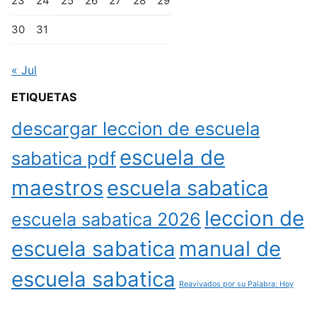
23
24
25
26
27
28
29
30
31
« Jul
ETIQUETAS
descargar leccion de escuela
escuela de
sabatica pdf
maestros
escuela sabatica
leccion de
escuela sabatica 2026
escuela sabatica
manual de
escuela sabatica
Reavivados por su Palabra: Hoy