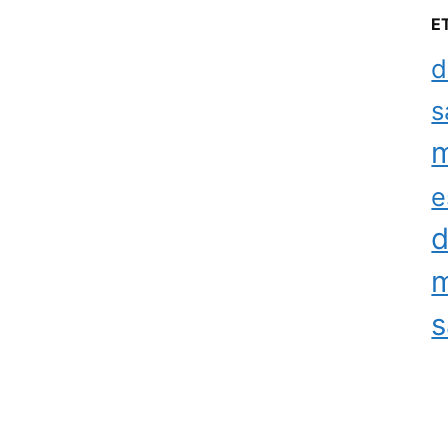
E
d
s
m
e
d
m
s