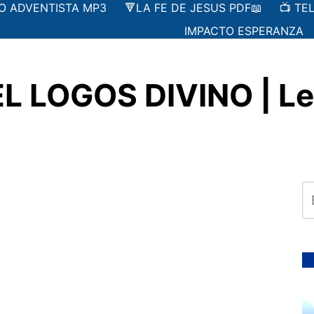
IO ADVENTISTA MP3
🔻LA FE DE JESUS PDF📖
📺 TE
IMPACTO ESPERANZA
EL LOGOS DIVINO | L