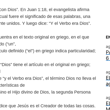
con Dios”. En Juan 1:18, el
evangelista afirma
 cual fuere
el significado de esas palabras, una
te unidos.
Y luego dice: “Y el Verbo era Dios”.
entra en el texto original en
griego, en el que
E
ido (“un”,
ag
ulo definido (“el”) en griego
indica particularidad;
P
6
“Dios” tiene el artículo
en el original en griego;
l
ag
E
 “y el Verbo era Dios”, el término
Dios no lleva el
a
cterísticas de
ino el Hijo divino de Dios, la
segunda Persona
a
E
 dice que Jesús es el Creador
de todas las cosas.
M