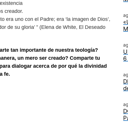
 existencia
os creador.
ag
sto era uno con el Padre; era
‘la imagen de Dios’,
«
ndor de su
gloria’ ” (Elena de White, El Deseado
M
a
arte tan importante de nuestra teo
logía?
U
manera, un mero ser creado?
Comparte tu
6
 para dialogar acerca de
por qué la divinidad
a fe.
a
D
d
a
D
P