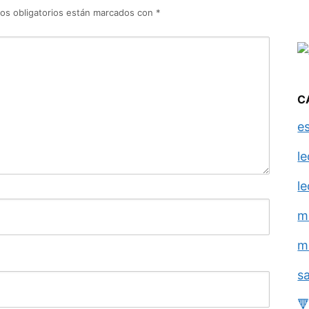
os obligatorios están marcados con
*
C
e
l
l
m
m
s
