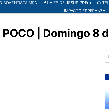
IO ADVENTISTA MP3
🔻LA FE DE JESUS PDF📖
📺 TE
IMPACTO ESPERANZA
POCO | Domingo 8 de