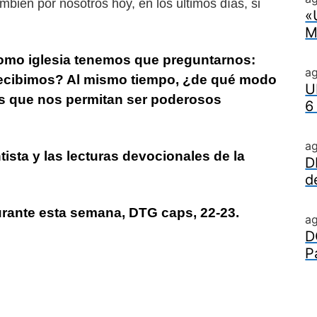
bién por nosotros hoy, en los últimos días, si
«
M
como iglesia tenemos que preguntarnos:
a
 recibimos? Al mismo tiempo, ¿de qué modo
U
s que nos permitan ser poderosos
6
a
ista y las lecturas devocionales de la
D
d
urante esta semana, DTG caps, 22-23.
a
D
P