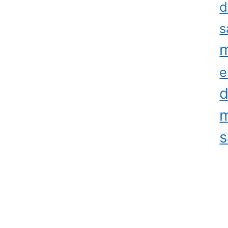
d
s
m
e
d
m
s