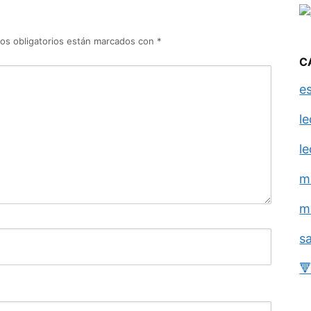
os obligatorios están marcados con
*
C
e
l
l
m
m
s
