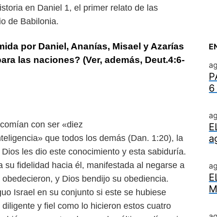
oria en Daniel 1, el primer relato de las
io de Babilonia.
ida por Daniel, Ananías, Misael y Azarías
E
 para las naciones? (Ver, además, Deut.4:6-
ag
P
6
ag
 comían con ser «diez
E
a
teligencia» que todos los demás (Dan. 1:20), la
e Dios les dio este conocimiento y esta sabiduría.
a su fidelidad hacia él, manifestada al negarse a
a
E
 obedecieron, y Dios bendijo su obediencia.
M
uo Israel en su conjunto si este se hubiese
diligente y fiel como lo hicieron estos cuatro
ag