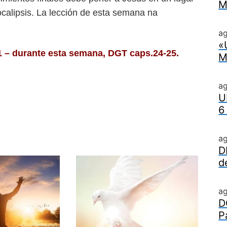
M
calipsis. La lección de esta semana na
ag
«
 durante esta semana, DGT caps.24-25.
M
a
U
6
a
D
d
a
D
P