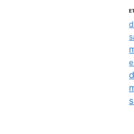
E
d
s
m
e
d
m
s