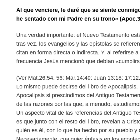
Al que venciere, le daré que se siente conmig
he sentado con mi Padre en su trono» (Apoc.3
Una verdad importante: el Nuevo Testamento está
tras vez, los evangelios y las epístolas se refier
citan en forma directa o indirecta. Y, al referirse
frecuencia Jesús mencionó que debían «cumplirs
(Ver Mat.26:54, 56; Mar.14:49; Juan 13:18; 17:12.
Lo mismo puede decirse del libro de Apocalipsis. 
Apocalipsis si prescindimos del Antiguo Testament
de las razones por las que, a menudo, estudiamos
Un aspecto vital de las referencias del Antiguo T
es que junto con el resto del libro, revelan a Cri
quién es él, con lo que ha hecho por su pueblo y c
Necesariamente, cualquier énfasis en los acontec