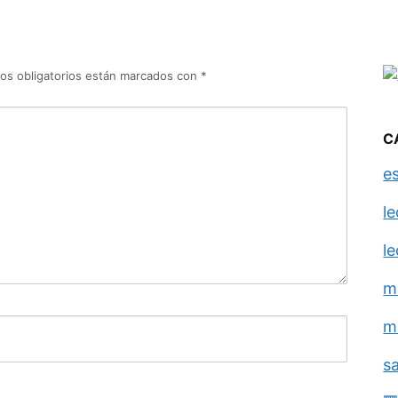
os obligatorios están marcados con
*
C
e
l
l
m
m
s