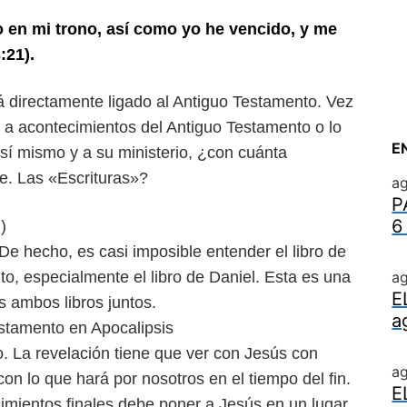
o en mi trono, así como yo he vencido, y me
:21).
 directamente ligado al Antiguo Testamento. Vez
en a acontecimientos del Antiguo Testamento o lo
E
 a sí mismo y a su ministerio, ¿con cuánta
e. Las «Escrituras»?
ag
P
6
)
De hecho, es casi imposible entender el libro de
o, especialmente el libro de Daniel. Esta es una
ag
E
 ambos libros juntos.
a
estamento en Apocalipsis
sto. La revelación tiene que ver con Jesús con
a
on lo que hará por nosotros en el tiempo del fin.
E
imientos finales debe poner a Jesús en un lugar