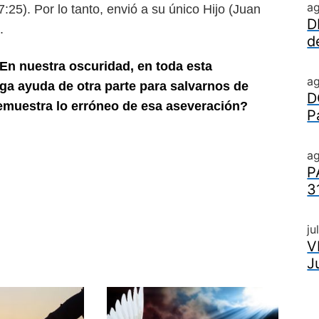
a
:25). Por lo tanto, envió a
su único Hijo (Juan
D
.
d
“En nuestra oscuridad, en toda esta
a
ga ayuda de otra parte para salvar
nos de
D
emuestra lo erróneo de esa
aseveración?
P
ag
P
3
ju
V
J