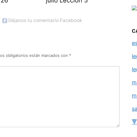
026
julio Lección 5
Déjanos tu comentario Facebook
C
e
os obligatorios están marcados con
*
l
l
m
m
s
