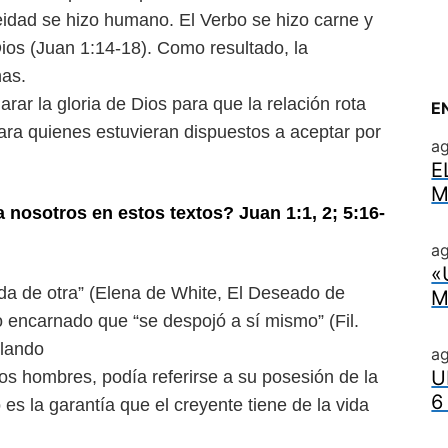
Deidad se hizo humano. El
Verbo se hizo carne y
Dios (Juan
1:14-18). Como resultado, la
nas.
larar la gloria de Dios para que
la relación rota
E
para quienes
estuvieran dispuestos a aceptar por
a
E
M
a nosotros en estos textos?
Juan 1:1, 2; 5:16-
ag
«
ada de otra” (Elena de White,
El Deseado de
M
jo encarnado que “se
despojó a sí mismo” (Fil.
blando
a
U
los hombres, podía referirse a su
posesión de la
6
 es la garantía
que el creyente tiene de la vida