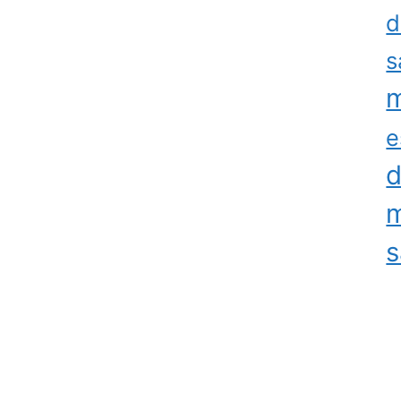
d
s
m
e
d
m
s