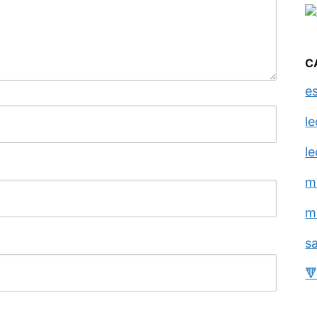
C
e
l
l
m
m
s
