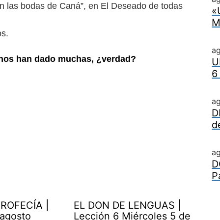
En
las bodas de Caná”, en El Deseado de todas
«
M
s.
a
e nos han dado muchas, ¿verdad?
U
6
a
D
d
a
D
P
ROFECÍA |
EL DON DE LENGUAS |
 agosto
Lección 6 Miércoles 5 de