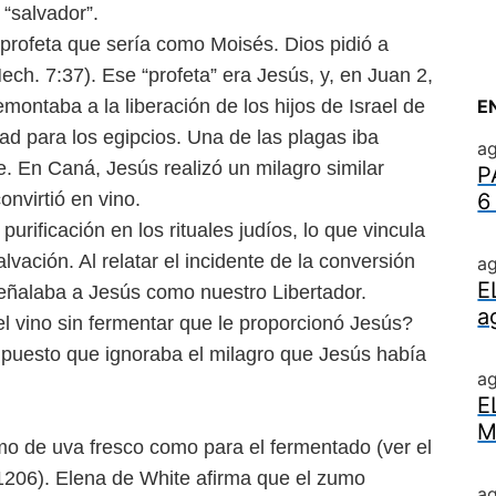
 “salvador”.
n profeta que sería como
Moisés. Dios pidió a
Hech. 7:37).
Ese “profeta” era Jesús, y, en Juan 2,
emontaba a la liberación de los hijos de Israel de
E
dad para los egipcios. Una de las
plagas iba
ag
gre. En Caná, Jesús
realizó un milagro similar
P
onvirtió en vino.
6
 purificación en los rituales
judíos, lo que vincula
alvación.
Al relatar el incidente de la conversión
ag
E
eñalaba a Jesús como nuestro Libertador.
a
l vino sin fermentar que
le proporcionó Jesús?
, puesto
que ignoraba el milagro que Jesús había
a
E
M
zumo de uva fresco como para
el fermentado (ver el
 1206). Elena
de White afirma que el zumo
ag