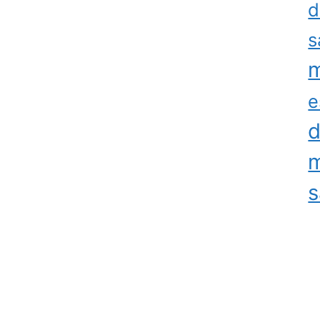
d
s
m
e
d
m
s