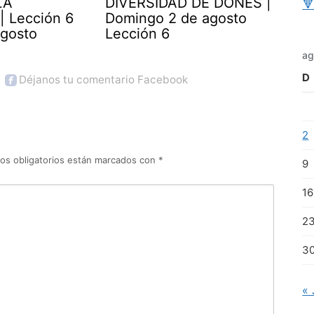
LA
DIVERSIDAD DE DONES |

| Lección 6
Domingo 2 de agosto
agosto
Lección 6
ag
D
Déjanos tu comentario Facebook
2
os obligatorios están marcados con
*
9
16
2
3
« 