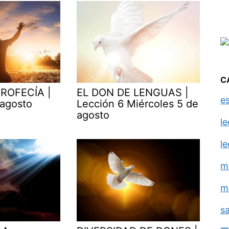
C
ROFECÍA |
EL DON DE LENGUAS |
e
 agosto
Lección 6 Miércoles 5 de
agosto
l
l
m
m
s