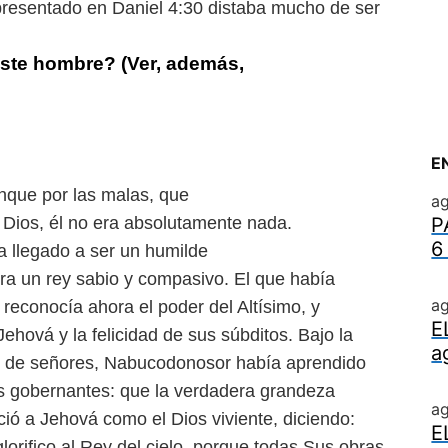
epresentado en Daniel 4:30 distaba mucho de ser
este hombre? (Ver, además,
E
unque por las malas, que
ag
 Dios, él no era absolutamente nada.
P
6
a llegado a ser un humilde
 era un rey sabio y compasivo. El que había
ag
 reconocía ahora el poder del Altísimo, y
E
hová y la felicidad de sus súbditos. Bajo la
a
r de señores, Nabucodonosor había aprendido
los gobernantes: que la verdadera grandeza
a
ó a Jehová como el Dios viviente, diciendo:
E
rifico al Rey del cielo, porque todas Sus obras