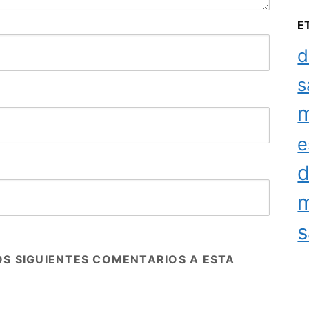
E
d
s
m
e
d
m
s
OS SIGUIENTES COMENTARIOS A ESTA