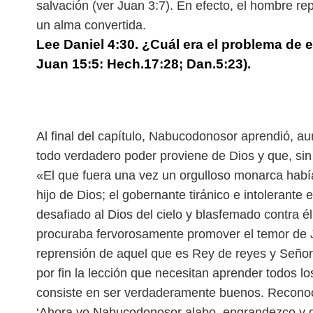
salvación (ver Juan 3:7). En efecto, el hombre r
un alma convertida.
Lee Daniel 4:30. ¿Cuál era el problema de 
Juan 15:5: Hech.17:28; Dan.5:23).
Al final del capítulo, Nabucodonosor aprendió, a
todo verdadero poder proviene de Dios y que, sin
«El que fuera una vez un orgulloso monarca habí
hijo de Dios; el gobernante tiránico e intolerante
desafiado al Dios del cielo y blasfemado contra él
procuraba fervorosamente promover el temor de Je
reprensión de aquel que es Rey de reyes y Seño
por fin la lección que necesitan aprender todos 
consiste en ser verdaderamente buenos. Reconoci
‘Ahora yo Nabucodonosor alabo, engrandezco y glo