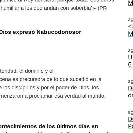
M
 humillar a los que andan con soberbia’ » (PR
ag
«
e Dios expresó Nabucodonosor
M
a
U
6
oridad, el dominio y el
scena es precursora de lo que sucedió en la
a
e los discípulos y por el poder de Dios, los
D
d
comenzaron a proclamar esa verdad al mundo.
a
D
P
ntecimientos de los últimos días en