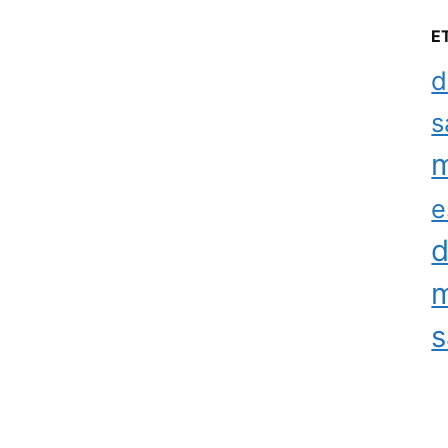
E
d
s
m
e
d
m
s