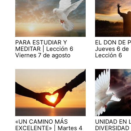
PARA ESTUDIAR Y
EL DON DE P
MEDITAR | Lección 6
Jueves 6 de
Viernes 7 de agosto
Lección 6
«UN CAMINO MÁS
UNIDAD EN 
EXCELENTE» | Martes 4
DIVERSIDAD 