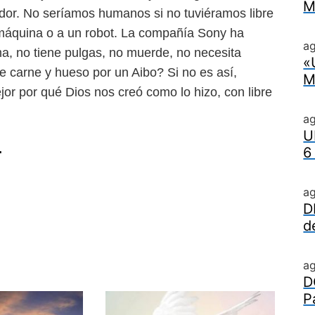
M
dor. No seríamos humanos si no tuviéramos libre
máquina o a un robot.
La compañía Sony ha
ag
ma,
no tiene pulgas, no muerde, no necesita
«
de carne y hueso por un Aibo? Si no es así,
M
or por qué Dios nos creó como lo hizo, con libre
a
U
.
6
a
D
d
a
D
P