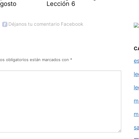
agosto
Lección 6
Déjanos tu comentario Facebook
C
os obligatorios están marcados con
*
e
l
l
m
m
s