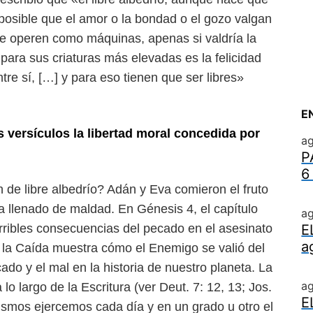
posible que el amor o la bondad o el gozo valgan
ue operen como máquinas, apenas si valdría la
a para sus criaturas más elevadas es
la felicidad
ntre sí, […] y para
eso tienen que ser libres»
E
 versículos la libertad moral
concedida por
ag
P
6
n de libre albedrío? Adán
y Eva comieron el fruto
 lle
nado de maldad. En Génesis 4, el capítulo
ag
erribles consecuencias del pecado en el asesinato
E
a
 la Caída muestra cómo el Enemigo se valió del
cado y el mal en la historia de
nuestro planeta.
La
a
 lo largo de la Escri
tura (ver Deut. 7: 12, 13; Jos.
E
 mismos
ejercemos cada día y en un grado u otro el