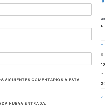

ag
D
2
9
16
2
OS SIGUIENTES COMENTARIOS A ESTA
3
« 
ADA NUEVA ENTRADA.