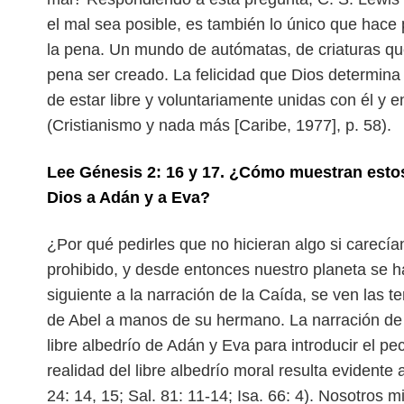
el mal sea posible, es también lo único
que hace 
la pena. Un mundo de
autómatas, de criaturas q
pena
ser creado. La felicidad que Dios determin
de estar libre y voluntariamente unidas con él y e
(Cristianismo y nada más [Caribe, 1977], p. 58).
Lee Génesis 2: 16 y 17. ¿Cómo muestran estos
Dios a Adán y a Eva?
¿Por qué pedirles que no hicieran algo si carecía
prohibido, y desde entonces nuestro planeta se ha
siguiente a la narración de la Caída,
se ven las t
de Abel a manos
de su hermano. La narración de
libre albedrío de Adán y Eva para introducir el pe
realidad del libre albedrío moral resulta evidente a
24: 14, 15; Sal. 81: 11-14; Isa. 66: 4). Nosotros