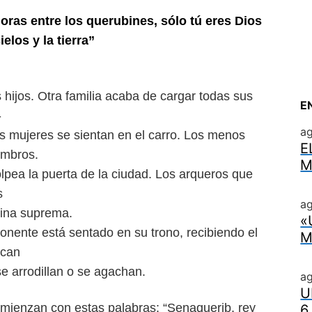
moras entre los querubines, sólo
tú eres Dios
ielos y la tierra”
hijos. Otra familia acaba
de cargar todas sus
E
-
a
os mujeres se sientan en
el carro. Los menos
E
ombros.
M
lpea la puerta de la
ciudad. Los arqueros que
s
ag
eina suprema.
«
ponente está sentado en
su trono, recibiendo el
M
rcan
e arrodillan o se agachan.
a
U
omienzan con estas palabras:
“Senaquerib, rey
6