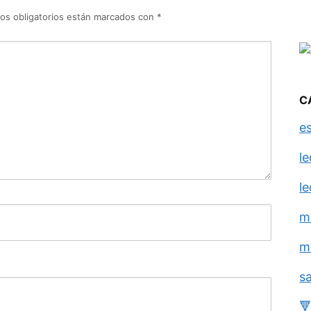
os obligatorios están marcados con
*
C
e
l
l
m
m
s
