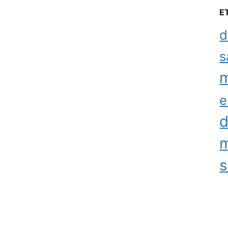
E
d
s
m
e
d
m
s