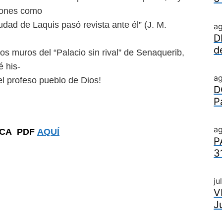
siones como
iudad de Laquis pasó revista
ante él” (J. M.
a
D
d
os muros del “Palacio sin
rival” de Senaquerib,
é his-
a
del profeso pueblo de Dios!
D
P
ag
ICA PDF
AQUÍ
P
3
ju
V
J