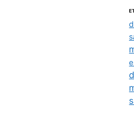
E
d
s
m
e
d
m
s