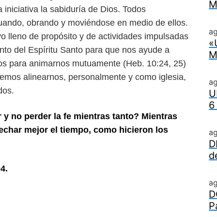
M
 iniciativa la
sabiduría de Dios. Todos
tuando,
obrando y moviéndose en medio de ellos.
ag
o lleno de propósito y de actividades impulsadas
«
to del Espíritu Santo para que nos ayude
a
M
nos para animarnos mutua
mente (Heb. 10:24, 25)
ebemos
alinearnos, personalmente y como iglesia,
a
dos.
U
6
y no perder la fe mientras tanto?
Mientras
echar mejor el tiempo,
como hicieron los
a
D
d
4.
a
D
P