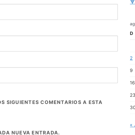

ag
D
2
9
16
2
OS SIGUIENTES COMENTARIOS A ESTA
3
« 
ADA NUEVA ENTRADA.