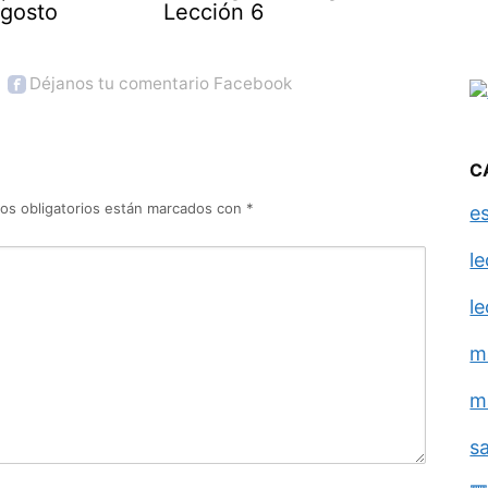
agosto
Lección 6
Déjanos tu comentario Facebook
C
os obligatorios están marcados con
*
e
l
l
m
m
s